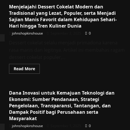
Food
Menjelajahi Dessert Cokelat Modern dan
Tradisional
dan
Tradisional yang Lezat, Populer, serta Menjadi
Modern
yang
Sajian Manis Favorit dalam Kehidupan Sehari-
Lezat,
Hari hingga Tren Kuliner Dunia
Populer,
serta
johnshopkinshouse
September 2, 2025
0
Menjadi
Identitas
Dessert cokelat selalu menjadi primadona karena
Kuliner
Unik
rasa manis dan legitnya. Artikel ini membahas ragam
di
Berbagai
dessert cokelat populer,...
Negara
Termasuk
Indonesia
Read
Read More
more
about
Menjelajahi
Dessert
Cokelat
Dana Inovasi untuk Kemajuan Teknologi dan
Modern
dan
Ekonomi: Sumber Pendanaan, Strategi
Tradisional
yang
Pengelolaan, Transparansi, Tantangan, dan
Lezat,
Dampak Positif bagi Perusahaan serta
Populer,
serta
Masyarakat
Menjadi
Sajian
johnshopkinshouse
September 1, 2025
0
Manis