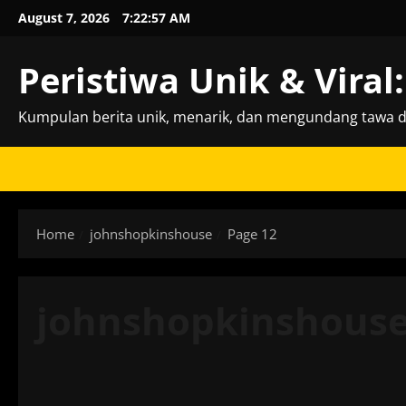
Skip
August 7, 2026
7:22:58 AM
to
content
Peristiwa Unik & Vira
Kumpulan berita unik, menarik, dan mengundang tawa da
Home
johnshopkinshouse
Page 12
johnshopkinshous