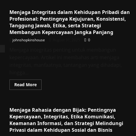
Riset
untuk
Menjaga Integritas dalam Kehidupan Pribadi dan
Inovasi
dan
Profesional: Pentingnya Kejujuran, Konsistensi,
Pengembangan
Ilmu:
Tanggung Jawab, Etika, serta Strategi
Pentingnya
Membangun Kepercayaan Jangka Panjang
Pendanaan,
Sumber,
johnshopkinshouse
August 31, 2025
0
Transparansi,
Strategi
Menjaga integritas penting untuk membangun
Pemanfaatan,
Tantangan,
kepercayaan. Artikel ini membahas arti menjaga
serta
Dampak
integritas, manfaatnya, tantangan yang dihadapi,
Positif
bagi
hingga...
Kemajuan
Masyarakat
Read
Read More
more
about
Menjaga
Integritas
dalam
Menjaga Rahasia dengan Bijak: Pentingnya
Kehidupan
Pribadi
Kepercayaan, Integritas, Etika Komunikasi,
dan
Profesional:
Keamanan Informasi, dan Strategi Melindungi
Pentingnya
Privasi dalam Kehidupan Sosial dan Bisnis
Kejujuran,
Konsistensi,