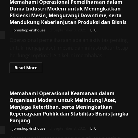
Memahami Operasional Pemeliharaan dalam
Dunia Industri Modern untuk Meningkatkan
Efisiensi Mesin, Mengurangi Downtime, serta
Mendukung Keberlanjutan Produksi dan Bisnis
johnshopkinshouse
September 3, 2025
0
Operasional pemeliharaan adalah aktivitas penting
untuk menjaga aset, mesin, dan infrastruktur tetap
berfungsi optimal. Artikel ini membahas...
Read
Read More
more
about
Memahami
Operasional
Pemeliharaan
Memahami Operasional Keamanan dalam
dalam
Dunia
Organisasi Modern untuk Melindungi Aset,
Industri
Modern
Menjaga Ketertiban, serta Meningkatkan
untuk
Kepercayaan Publik dan Stabilitas Bisnis Jangka
Meningkatkan
Efisiensi
Panjang
Mesin,
Mengurangi
johnshopkinshouse
September 3, 2025
0
Downtime,
serta