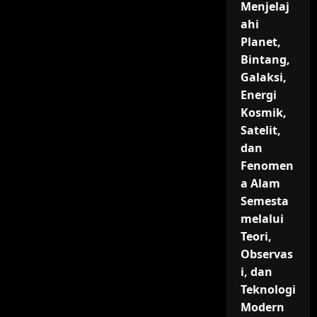
Menjelaj
ahi
Planet,
Bintang,
Galaksi,
Energi
Kosmik,
Satelit,
dan
Fenomen
a Alam
Semesta
melalui
Teori,
Observas
i, dan
Teknologi
Modern