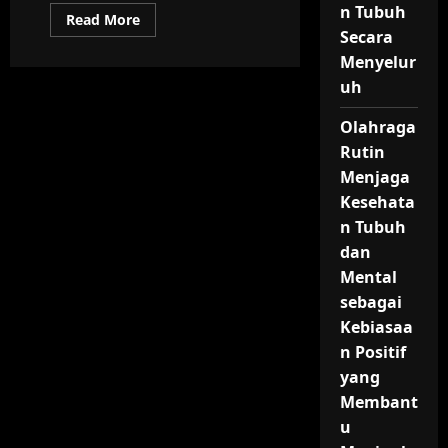
n Tubuh
Read
Read More
more
Secara
about
Agresi
Menyelur
Militer:
uh
Penyebab,
Dampak
Global,
Olahraga
Strategi
Pertahanan,
Rutin
Sejarah
Perang,
Menjaga
dan
Solusi
Kesehata
Diplomasi
n Tubuh
untuk
Mencapai
dan
Perdamaian
Dunia
Mental
sebagai
Kebiasaa
n Positif
yang
Membant
u