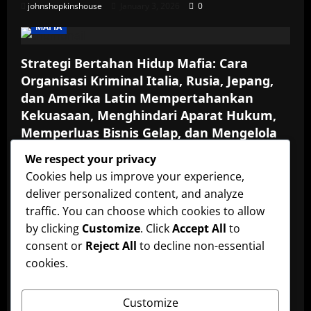
johnshopkinshouse
January 3, 2026
0
MAFIA
Strategi Bertahan Hidup Mafia: Cara
Organisasi Kriminal Italia, Rusia, Jepang,
dan Amerika Latin Mempertahankan
Kekuasaan, Menghindari Aparat Hukum,
Memperluas Bisnis Gelap, dan Mengelola
Konflik Internal serta Ancaman dari
We respect your privacy
Kompetitor
Cookies help us improve your experience,
johnshopkinshouse
October 30, 2025
0
deliver personalized content, and analyze
MAFIA
traffic. You can choose which cookies to allow
by clicking
Customize
. Click
Accept All
to
Mafia dan Perdagangan Manusia: Strategi
consent or
Reject All
to decline non-essential
Organisasi Kriminal Global dalam
cookies.
Memanfaatkan Korban untuk Prostitusi,
Pekerja Paksa, dan Aktivitas Gelap Lintas
Customize