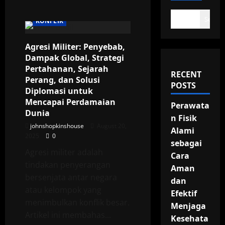
Search
KONFLIK
Agresi Militer: Penyebab,
Dampak Global, Strategi
Pertahanan, Sejarah
RECENT
Perang, dan Solusi
POSTS
Diplomasi untuk
Mencapai Perdamaian
Perawata
Dunia
n Fisik
johnshopkinshouse
August 20,
Alami
2025
0
sebagai
Agresi militer adalah
Cara
tindakan penyerangan
Aman
bersenjata antar negara
dan
atau kelompok yang
Efektif
menimbulkan konflik besar.
Menjaga
Artikel ini membahas...
Kesehata