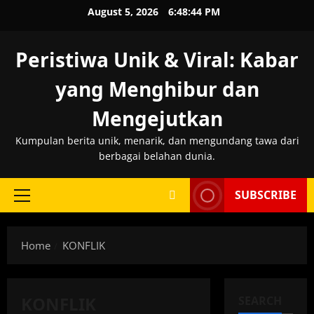
Skip
August 5, 2026
6:48:45 PM
to
content
Peristiwa Unik & Viral: Kabar
yang Menghibur dan
Mengejutkan
Kumpulan berita unik, menarik, dan mengundang tawa dari
berbagai belahan dunia.
SUBSCRIBE
Primary
Menu
Home
KONFLIK
KONFLIK
SEARCH