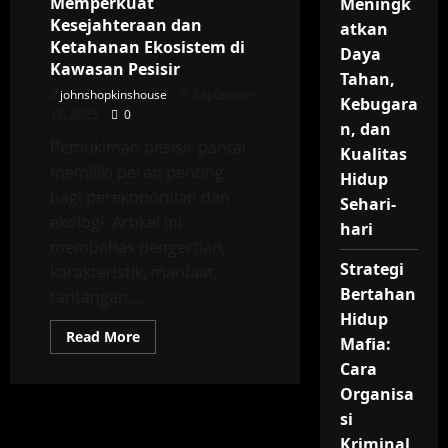
Memperkuat
Meningk
Modern
Kesejahteraan dan
Serta
atkan
Kebutuhan
Ketahanan Ekosistem di
Daya
Ruang
Kawasan Pesisir
Tinggal
Tahan,
Efisien
johnshopkinshouse
September
Ramah
Kebugara
Lingkungan
12, 2025
0
n, dan
Pemukiman pesisir pantai
Kualitas
memiliki peran penting
Hidup
bagi perekonomian dan
Sehari-
ekologi. Artikel ini
hari
membahas pengertian,
Strategi
karakteristik, manfaat,
Bertahan
tantangan,...
Hidup
Read
Read More
Mafia:
more
about
Cara
Pemukiman
Pesisir
Organisa
Pantai:
si
Karakteristik
Wilayah,
Kriminal
Manfaat