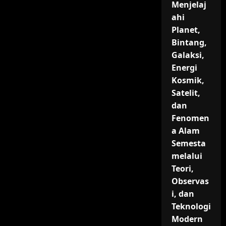
Menjelaj
ahi
Planet,
Bintang,
Galaksi,
Energi
Kosmik,
Satelit,
dan
Fenomen
a Alam
Semesta
melalui
Teori,
Observas
i, dan
Teknologi
Modern