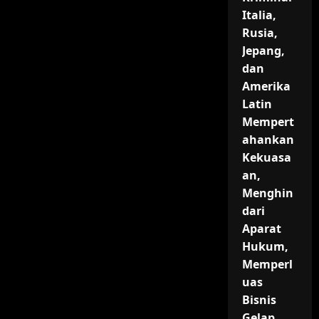
Ekonomi
Italia,
dan
Sosial,
Rusia,
Tantangan
Lingkungan,
Jepang,
Strategi
dan
Pengembangan
Berkelanjutan,
Amerika
serta
Peran
Latin
Pemerintah
dan
Mempert
Masyarakat
ahankan
dalam
Memperkuat
Kekuasa
Kesejahteraan
dan
an,
Ketahanan
Ekosistem
Menghin
di
Kawasan
dari
Pesisir
Aparat
Hukum,
Memperl
uas
Bisnis
Gelap,