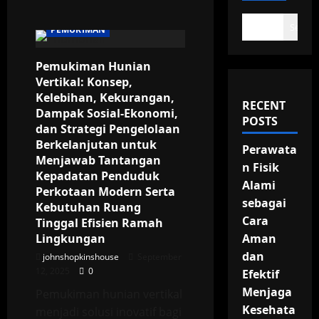
Search
PEMUKIMAN
Pemukiman Hunian
Vertikal: Konsep,
Kelebihan, Kekurangan,
RECENT
Dampak Sosial-Ekonomi,
POSTS
dan Strategi Pengelolaan
Berkelanjutan untuk
Perawata
Menjawab Tantangan
n Fisik
Kepadatan Penduduk
Alami
Perkotaan Modern Serta
sebagai
Kebutuhan Ruang
Cara
Tinggal Efisien Ramah
Lingkungan
Aman
dan
johnshopkinshouse
September
12, 2025
0
Efektif
Menjaga
Pemukiman hunian vertikal
Kesehata
menjadi solusi inovatif bagi