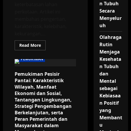
n Tubuh
keterbatasan lahan
Secara
perkotaan. Artikel ini
Menyelur
membahas pengertian,
uh
karakteristik, kelebihan,
kekurangan,...
Olahraga
Rutin
Read
Read More
more
Menjaga
about
Pemukiman
Kesehata
PEMUKIMAN
Hunian
Vertikal:
n Tubuh
Konsep,
dan
Pemukiman Pesisir
Kelebihan,
Kekurangan,
Pantai: Karakteristik
Mental
Dampak
Sosial-
Wilayah, Manfaat
sebagai
Ekonomi,
Ekonomi dan Sosial,
dan
Kebiasaa
Strategi
Tantangan Lingkungan,
Pengelolaan
n Positif
Strategi Pengembangan
Berkelanjutan
yang
untuk
Berkelanjutan, serta
Menjawab
Membant
Peran Pemerintah dan
Tantangan
Kepadatan
u
Masyarakat dalam
Penduduk
Perkotaan