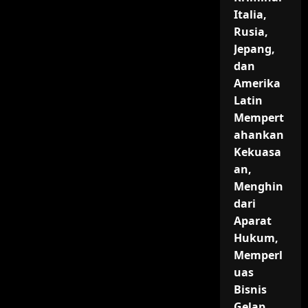
Italia,
Rusia,
Jepang,
dan
Amerika
Latin
Mempert
ahankan
Kekuasa
an,
Menghin
dari
Aparat
Hukum,
Memperl
uas
Bisnis
Gelap,