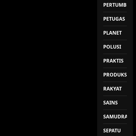
PERTUMBUH
PETUGAS
PLANET
POLUSI
PRAKTIS
PRODUKSI
RAKYAT
SAINS
SAMUDRA
SEPATU