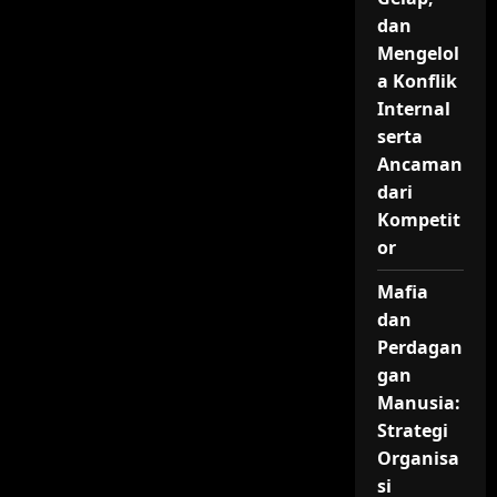
dan
Mengelol
a Konflik
Internal
serta
Ancaman
dari
Kompetit
or
Mafia
dan
Perdagan
gan
Manusia:
Strategi
Organisa
si