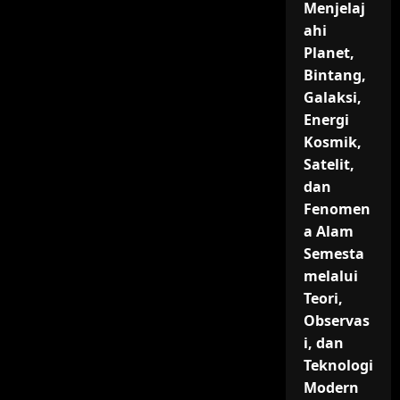
Menjelaj
ahi
Planet,
Bintang,
Galaksi,
Energi
Kosmik,
Satelit,
dan
Fenomen
a Alam
Semesta
melalui
Teori,
Observas
i, dan
Teknologi
Modern