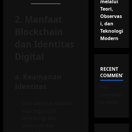
melalui
Teori,
Observas
2. Manfaat
i, dan
Blockchain
Teknologi
Modern
dan Identitas
Digital
RECENT
a.
Keamanan
COMMENTS
Identitas
No
comments
to show.
Data identitas individu
atau organisasi
terlindungi dari
pencurian dan