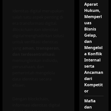
Aparat
Hukum,
Identitas digital merupakan
Memperl
salah satu aspek penting di
uas
era transformasi digital.
Bisnis
Blockchain dan identitas
Gelap,
digital
menghadirkan solusi
dan
untuk verifikasi identitas
Mengelol
yang
aman, transparan,
a Konflik
dan terdesentralisasi
,
Internal
memungkinkan individu,
serta
perusahaan, dan
Ancaman
pemerintah mengelola
dari
data identitas secara
Kompetit
efisien.
or
Dengan blockchain,
Mafia
informasi identitas digital
dan