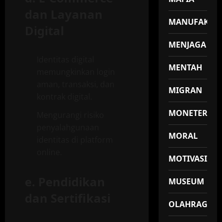
dan Layanan
MANUFAKTU
Digital
MENJAGA
Identitas digital
MENTAH
memungkinkan login
aman, transaksi, dan
MIGRAN
kontrak digital.
MONETER
Mengurangi risiko
penyalahgunaan
MORAL
identitas di platform
online.
MOTIVASI
e.
Pendidikan
MUSEUM
dan Sertifikasi
OLAHRAGA