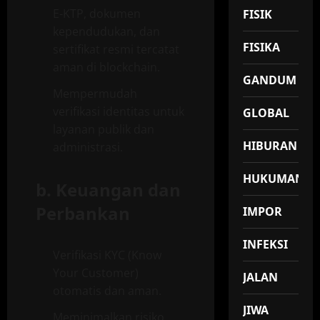
E-KTP, dokumen
FISIK
kependudukan, dan
FISIKA
sertifikat resmi tercatat
aman di blockchain.
GANDUM
Mempermudah
verifikasi identitas untuk
GLOBAL
layanan publik dan
HIBURAN
administrasi.
HUKUMAN
b.
Keuangan dan
Perbankan
IMPOR
INFEKSI
Verifikasi KYC (Know
Your Customer)
JALAN
otomatis dan aman.
JIWA
Meminimalkan risiko