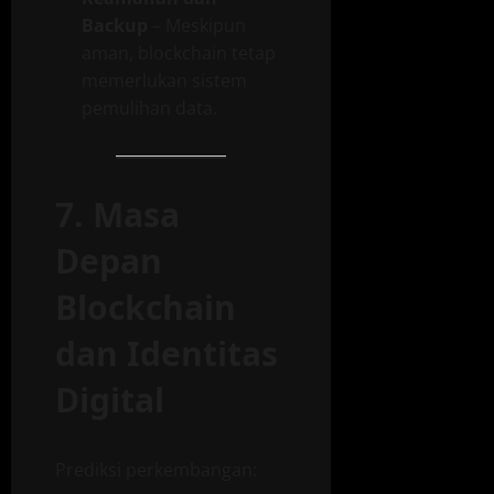
Backup
– Meskipun
aman, blockchain tetap
memerlukan sistem
pemulihan data.
7. Masa
Depan
Blockchain
dan Identitas
Digital
Prediksi perkembangan: