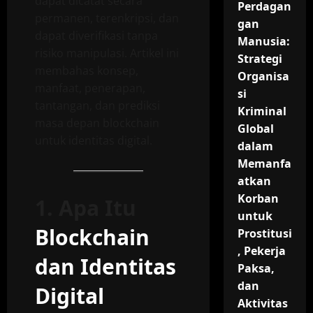
dapat dicatat secara
Perdagan
permanen, terenkripsi, dan
gan
dapat diverifikasi tanpa
Manusia:
risiko manipulasi. Artikel ini
Strategi
membahas konsep,
Organisa
manfaat, penerapan,
si
tantangan, dan prediksi
Kriminal
masa depan blockchain
Global
untuk identitas digital.
dalam
Memanfa
atkan
Korban
1. Apa Itu
untuk
Blockchain
Prostitusi
, Pekerja
dan Identitas
Paksa,
dan
Digital
Aktivitas