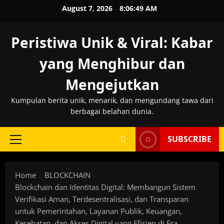
Skip
August 7, 2026
8:06:50 AM
to
content
Peristiwa Unik & Viral: Kabar
yang Menghibur dan
Mengejutkan
Kumpulan berita unik, menarik, dan mengundang tawa dari
berbagai belahan dunia.
SUBSCRIBE
Primary
Menu
Home
BLOCKCHAIN
Blockchain dan Identitas Digital: Membangun Sistem
Verifikasi Aman, Terdesentralisasi, dan Transparan
untuk Pemerintahan, Layanan Publik, Keuangan,
Kesehatan, dan Akses Digital yang Efisien di Era