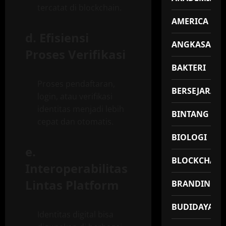
tercatat di blockchain.
AMERICA
d.
Efisiensi
ANGKASA
Proses Verifikasi
BAKTERI
Proses pendaftaran,
BERSEJARAH
login, atau verifikasi
identitas menjadi lebih
BINTANG
cepat dan otomatis.
BIOLOGI
e.
BLOCKCHAIN
Interoperabilitas
Lintas Platform
BRANDING
BUDIDAYA
Identitas digital bisa