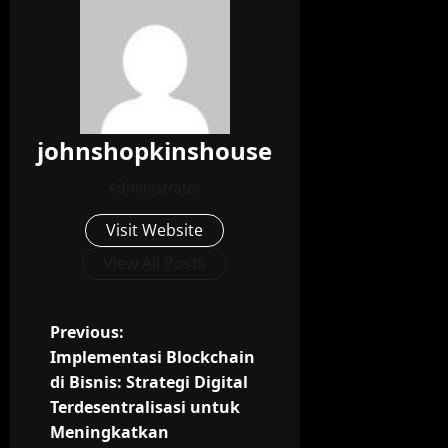
johnshopkinshouse
Administrator
Visit Website
View All Posts
P
Previous:
Implementasi Blockchain
o
di Bisnis: Strategi Digital
Terdesentralisasi untuk
s
Meningkatkan