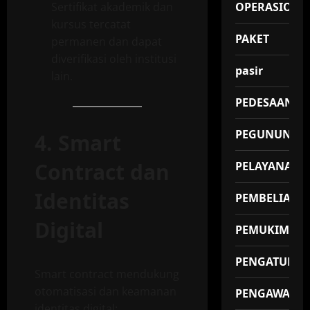
Sertifikat akademik dan
OPERASIONA
kursus tercatat
PAKET
permanen dan dapat
diverifikasi oleh institusi
pasir
lain.
PEDESAAN
PEGUNUNGA
4. Smart
Contract dan
PELAYANAN
Identitas
PEMBELIAN
Digital
PEMUKIMAN
PENGATUR
Smart contract mendukung
otomatisasi dan keamanan
PENGAWAS
identitas digital: