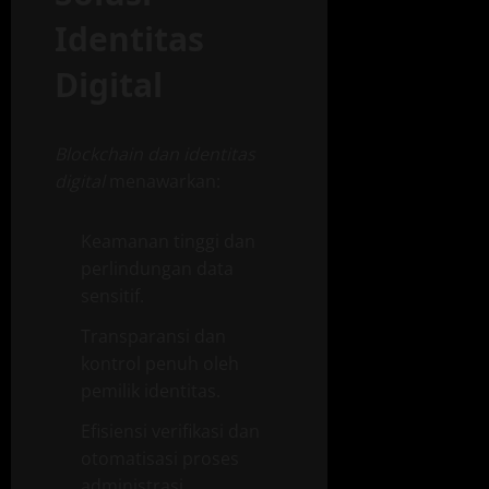
Identitas
Digital
Blockchain dan identitas
digital
menawarkan:
Keamanan tinggi dan
perlindungan data
sensitif.
Transparansi dan
kontrol penuh oleh
pemilik identitas.
Efisiensi verifikasi dan
otomatisasi proses
administrasi.