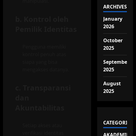
manipulasi.
ARCHIVES
b.
Kontrol oleh
January
2026
Pemilik Identitas
October
Pengguna memiliki
2025
kontrol penuh atas
siapa yang bisa
September
mengakses datanya.
2025
August
c.
Transparansi
2025
dan
Akuntabilitas
CATEGORIES
Setiap akses atau
verifikasi identitas
AKADEMIK