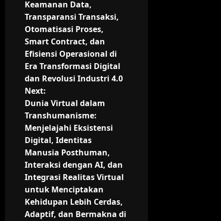
t
Keamanan Data,
Transparansi Transaksi,
n
Otomatisasi Proses,
Smart Contract, dan
a
Efisiensi Operasional di
v
Era Transformasi Digital
dan Revolusi Industri 4.0
i
Next:
Dunia Virtual dalam
g
Transhumanisme:
Menjelajahi Eksistensi
a
Digital, Identitas
t
Manusia Posthuman,
Interaksi dengan AI, dan
i
Integrasi Realitas Virtual
untuk Menciptakan
o
Kehidupan Lebih Cerdas,
n
Adaptif, dan Bermakna di