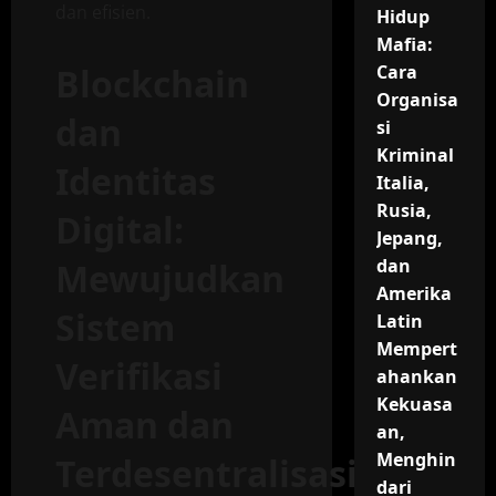
dan efisien.
Hidup
Mafia:
Blockchain
Cara
Organisa
dan
si
Kriminal
Identitas
Italia,
Rusia,
Digital:
Jepang,
dan
Mewujudkan
Amerika
Sistem
Latin
Mempert
Verifikasi
ahankan
Kekuasa
Aman dan
an,
Menghin
Terdesentralisasi
dari