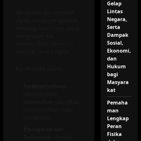
Gelap
Lintas
Blockchain dan identitas
Negara,
digital
adalah penggunaan
Serta
teknologi blockchain untuk
Dampak
menyimpan dan
Sosial,
memverifikasi informasi
Ekonomi,
identitas secara digital.
dan
Hukum
Karakteristik utama:
bagi
Masyara
Terdesentralisasi
–
kat
Identitas tidak
dikendalikan satu pihak,
Pemaha
meminimalkan risiko
man
manipulasi.
Lengkap
Peran
Transparan dan
Fisika
Terkontrol
– Pemilik