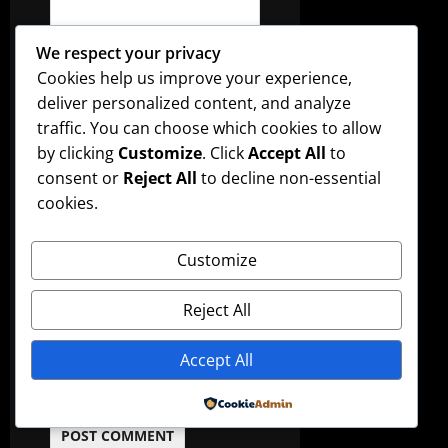
We respect your privacy
Name
*
Cookies help us improve your experience,
deliver personalized content, and analyze
traffic. You can choose which cookies to allow
Email
*
by clicking
Customize
. Click
Accept All
to
consent or
Reject All
to decline non-essential
cookies.
Website
Customize
Reject All
Save my name, email,
and website in this
Accept All
browser for the next
time I comment.
Powered by