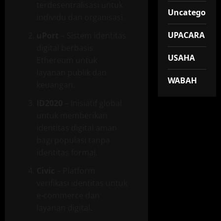
terdesentralisasi untuk
Uncategorize
individu dan organisasi.
UPACARA
uPort
– Sistem identitas
digital berbasis
USAHA
Ethereum untuk
layanan publik dan
WABAH
keuangan.
ID2020
– Inisiatif global
untuk memberikan
identitas digital aman
bagi populasi tanpa
identitas formal.
Civic
– Platform
verifikasi identitas untuk
e-commerce dan
layanan digital.