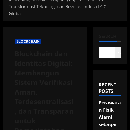
Transformasi Teknologi dan Revolusi Industri 4.0
Global
SEARCH
BLOCKCHAIN
Blockchain dan
Search
Identitas Digital:
Membangun
Sistem Verifikasi
RECENT
Aman,
POSTS
Terdesentralisasi
Perawata
, dan Transparan
n Fisik
Alami
untuk
sebagai