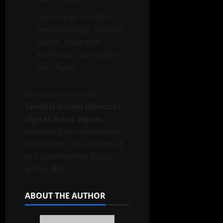
Penerapan di sektor
pemerintahan, layanan
publik, keuangan,
kesehatan, pendidikan,
dan digital.
Blockchain menjadi
fondasi sistem identitas
digital masa depan
,
membangun kepercayaan,
keamanan, dan efisiensi di
era transformasi digital
global. 🌐🆔
ABOUT THE AUTHOR