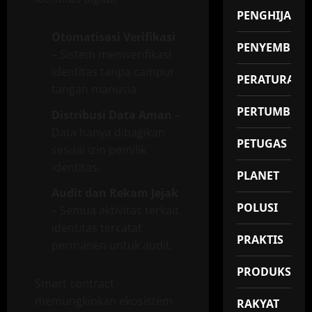
PENGHIJAUA
Otomatisasi Verifikasi
PENYEMBUH
– Sistem memverifikasi
identitas tanpa campur
PERATURAN
tangan manusia.
PERTUMBUH
Distribusi Data Aman
–
Data hanya dibagikan
PETUGAS
sesuai izin pemilik
identitas.
PLANET
Audit dan Rekam Jejak
POLUSI
– Semua aktivitas terkait
identitas tercatat
PRAKTIS
permanen untuk audit.
PRODUKSI
Smart contract
memungkinkan ekosistem
RAKYAT