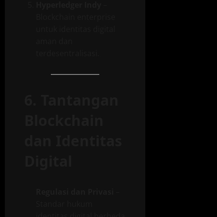
Hyperledger Indy
–
Blockchain enterprise
untuk identitas digital
aman dan
terdesentralisasi.
6. Tantangan
Blockchain
dan Identitas
Digital
Regulasi dan Privasi
–
Standar hukum
identitas digital berbeda