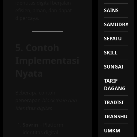
identitas digital berjalan
efisien, aman, dan dapat
SAINS
dipercaya.
SAMUDRA
SEPATU
5. Contoh
SKILL
Implementasi
SUNGAI
Nyata
TARIF
DAGANG
Beberapa contoh
penerapan
blockchain dan
TRADISI
identitas digital
:
TRANSHUMA
Sovrin
– Platform
UMKM
identitas digital