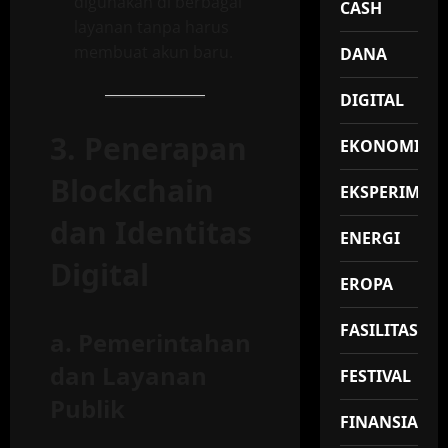
digunakan di berbagai
CASH
layanan tanpa harus
membuat akun baru.
DANA
DIGITAL
3. Penerapan
EKONOMI
Blockchain
EKSPERIMEN
dan Identitas
ENERGI
Digital
EROPA
FASILITAS
a.
Pemerintahan
dan Layanan
FESTIVAL
Publik
FINANSIAL