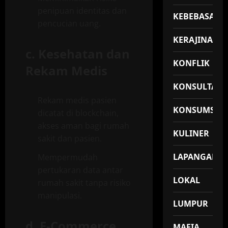
penipuan identitas dan
KEBEBASAN
pencucian uang.
KERAJINAN
c.
Kesehatan dan
KONFLIK
Rekam Medis
KONSULTASI
Rekam medis pasien
KONSUMSI
dicatat di blockchain,
akses aman bagi rumah
KULINER
sakit dan pasien.
LAPANGAN
Mempermudah
pertukaran data antar
LOKAL
rumah sakit tanpa risiko
manipulasi.
LUMPUR
d.
E-Commerce
MAFIA