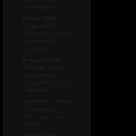
di tiap negara.
Literasi Digital
–
Pengguna perlu
memahami cara kerja
sistem identitas
blockchain.
Integrasi Sistem
Eksisting
– Banyak
institusi masih
menggunakan sistem
tradisional.
Skalabilitas
– Platform
harus mampu
menangani jutaan
identitas.
Keamanan dan