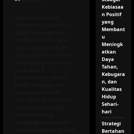
Kebiasaa
n Positif
Pelajari bagaimana
yang
blockchain dan identitas
Membant
digital
memungkinkan
u
verifikasi identitas yang
Meningk
aman, terdesentralisasi,
atkan
dan transparan. Artikel ini
Daya
membahas prinsip kerja,
Tahan,
penerapan di
Kebugara
pemerintahan, layanan
n, dan
publik, keuangan, dan
Kualitas
kesehatan, manfaat,
Hidup
tantangan, serta prediksi
Sehari-
masa depan teknologi
hari
blockchain untuk
membangun ekosistem
Strategi
identitas digital yang aman
Bertahan