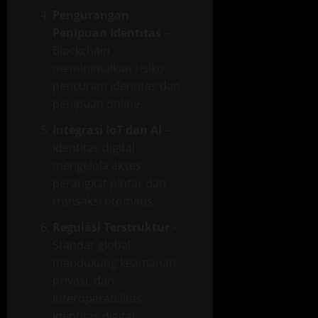
Pengurangan
Penipuan Identitas
–
Blockchain
meminimalkan risiko
pencurian identitas dan
penipuan online.
Integrasi IoT dan AI
–
Identitas digital
mengelola akses
perangkat pintar dan
transaksi otomatis.
Regulasi Terstruktur
–
Standar global
mendukung keamanan,
privasi, dan
interoperabilitas
identitas digital.