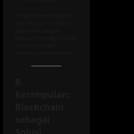
Dengan perkembangan ini,
blockchain dan identitas
digital
akan menjadi
fondasi sistem digital yang
aman, efisien, dan
terpercaya di masa depan.
8.
Kesimpulan:
Blockchain
sebagai
Solusi