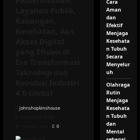
Pemerintahan,
Cara
Layanan Publik,
Aman
dan
Keuangan,
Efektif
Kesehatan, dan
Menjaga
Akses Digital
Kesehata
n Tubuh
yang Efisien di
Secara
Era Transformasi
Menyelur
Teknologi dan
uh
Revolusi Industri
Olahraga
4.0 Global
Rutin
Menjaga
Kesehata
johnshopkinshouse
n Tubuh
October 5, 2025
dan
4 minutes read
0
Mental
sebagai