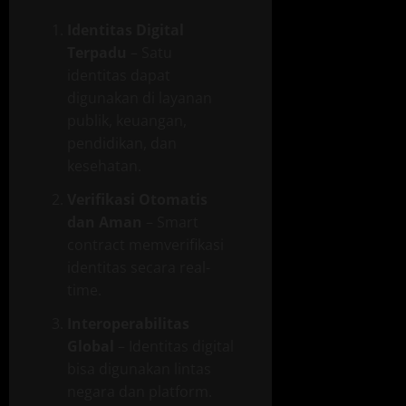
Identitas Digital
Terpadu
– Satu
identitas dapat
digunakan di layanan
publik, keuangan,
pendidikan, dan
kesehatan.
Verifikasi Otomatis
dan Aman
– Smart
contract memverifikasi
identitas secara real-
time.
Interoperabilitas
Global
– Identitas digital
bisa digunakan lintas
negara dan platform.