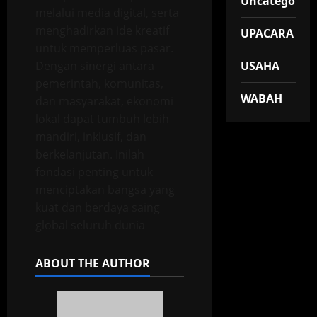
Uncategorize
melalui media digital, serta
menghadirkan ide kreatif
UPACARA
untuk memperluas pasar.
Dengan sinergi antara
USAHA
pemerintah, komunitas,
WABAH
dan masyarakat, ekonomi
lokal dapat tumbuh lebih
mandiri, inklusif, dan
berkelanjutan. Inilah
fondasi penting untuk
menciptakan bangsa yang
kuat dan berdaya saing
global seluruh dunia
ABOUT THE AUTHOR