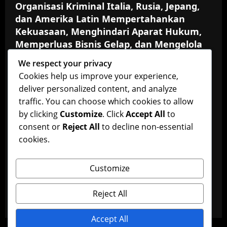
Organisasi Kriminal Italia, Rusia, Jepang,
dan Amerika Latin Mempertahankan
Kekuasaan, Menghindari Aparat Hukum,
Memperluas Bisnis Gelap, dan Mengelola
Konflik Internal serta Ancaman dari
We respect your privacy
Kompetitor
Cookies help us improve your experience,
johnshopkinshouse
October 30, 2025
0
deliver personalized content, and analyze
MAFIA
traffic. You can choose which cookies to allow
by clicking
Customize
. Click
Accept All
to
Mafia dan Perdagangan Manusia: Strategi
consent or
Reject All
to decline non-essential
Organisasi Kriminal Global dalam
cookies.
Memanfaatkan Korban untuk Prostitusi,
Pekerja Paksa, dan Aktivitas Gelap Lintas
Customize
Negara, Serta Dampak Sosial, Ekonomi,
dan Hukum bagi Masyarakat
Reject All
johnshopkinshouse
October 30, 2025
0
Accept All