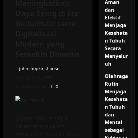
Meningkatkan
Aman
dan
Daya Saing di Era
Efektif
Globalisasi serta
Menjaga
Digitalisasi
Kesehata
n Tubuh
Modern yang
Secara
Semakin Dinamis
Menyelur
uh
johnshopkinshouse
Olahraga
August 24, 2025
Rutin
3 minutes read
0
Menjaga
Kesehata
n Tubuh
dan
Ekonomi lokal memiliki
Mental
peran penting dalam
sebagai
menciptakan kesejahteraan
Kebiasaa