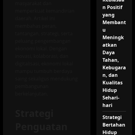
masyarakat dan
n Positif
memperkuat kemandirian
yang
daerah. Artikel ini
Membant
membahas peran,
u
tantangan, strategi, serta
Meningk
peluang pengembangan
atkan
ekonomi lokal. Dengan
Daya
inovasi, kolaborasi, dan
Tahan,
digitalisasi, ekonomi lokal
Kebugara
mampu tumbuh berdaya
n, dan
saing sekaligus mendukung
Kualitas
pembangunan
Hidup
berkelanjutan.
Sehari-
hari
Strategi
Strategi
Penguatan
Bertahan
Hidup