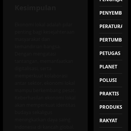
Kesimpulan
PENYEMBUH
Ekonomi lokal adalah pilar
PERATURAN
penting bagi kesejahteraan
masyarakat dan
PERTUMBUH
kemandirian bangsa.
PETUGAS
Dengan mengatasi
tantangan, memanfaatkan
PLANET
digitalisasi, serta
memperkuat kolaborasi
POLUSI
antar sektor, ekonomi lokal
mampu berkembang pesat.
PRAKTIS
Keberhasilan ekonomi lokal
akan memperkuat identitas
PRODUKSI
budaya sekaligus
meningkatkan daya saing
RAKYAT
Indonesia di kancah global.