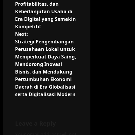
Profitabilitas, dan
n
Keberlanjutan Usaha di
Era Digital yang Semakin
a
Kompetitif
v
Next:
Strategi Pengembangan
i
Perusahaan Lokal untuk
Memperkuat Daya Saing,
g
Mendorong Inovasi
Bisnis, dan Mendukung
a
Pertumbuhan Ekonomi
t
Daerah di Era Globalisasi
serta Digitalisasi Modern
i
o
n
Leave a Reply
Your email address will not