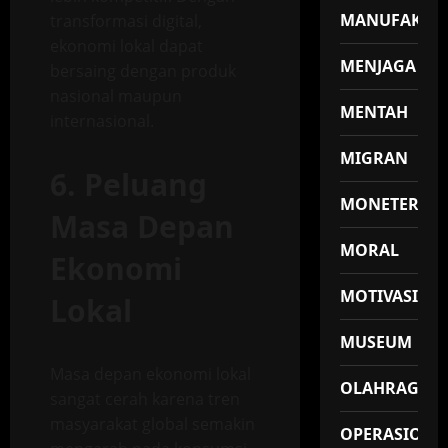
MANUFAKTU
transformasi digital,
ekonomi lokal dapat
MENJAGA
bersaing dengan produk
nasional maupun
MENTAH
internasional.
MIGRAN
6. Peluang
MONETER
Masa Depan
MORAL
Ekonomi
MOTIVASI
Lokal
MUSEUM
Masa depan ekonomi lokal
OLAHRAGA
sangat cerah karena tren
masyarakat global semakin
OPERASIONA