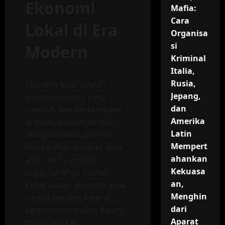
Ekonomi
Mafia:
Cara
Lokal di Era
Organisa
si
Modern
Kriminal
Italia,
Rusia,
Ekonomi lokal adalah
Jepang,
sistem ekonomi yang
dan
tumbuh dan berkembang
Amerika
di suatu daerah dengan
Latin
mengandalkan potensi
Mempert
masyarakat, sumber daya
ahankan
alam, serta produk
Kekuasa
unggulan khas daerah.
an,
Keberadaan ekonomi lokal
Menghin
sangat penting karena
dari
berperan langsung dalam
Aparat
meningkatkan