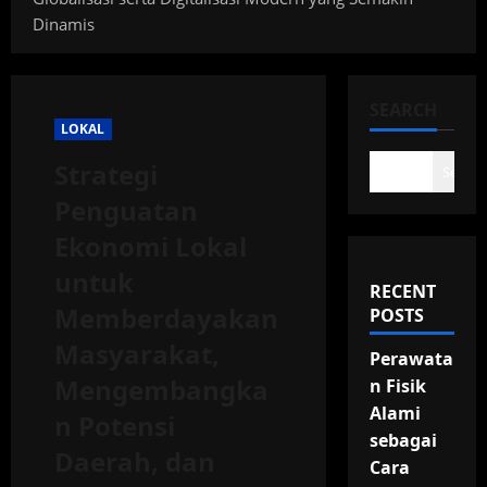
Dinamis
SEARCH
LOKAL
Strategi
Search
Penguatan
Ekonomi Lokal
untuk
RECENT
Memberdayakan
POSTS
Masyarakat,
Perawata
Mengembangka
n Fisik
Alami
n Potensi
sebagai
Daerah, dan
Cara