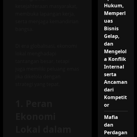
Hukum,
kesejahteraan masyarakat,
Memperl
membuka lapangan kerja,
uas
serta menjaga kemandirian
Bisnis
bangsa.
Gelap,
dan
Di era globalisasi, ekonomi
Mengelol
lokal menghadapi
a Konflik
tantangan besar, tetapi
Internal
juga memiliki peluang emas
serta
jika dikelola dengan
Ancaman
strategi yang tepat.
dari
Kompetit
1. Peran
or
Ekonomi
Mafia
dan
Lokal dalam
Perdagan