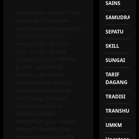
SAINS
Keberhasilan ekonomi lokal
SAMUDRA
juga sangat ditentukan
oleh kesadaran masyarakat
SEPATU
untuk mencintai dan
menggunakan produk
SKILL
lokal. Semakin banyak
masyarakat yang membeli
SUNGAI
produk hasil UMKM,
TARIF
kerajinan, pertanian,
DAGANG
maupun kuliner daerah,
semakin besar dampak
TRADISI
positif yang dirasakan.
Generasi muda bisa
TRANSHUMA
berperan dengan
mengembangkan startup
UMKM
berbasis ekonomi lokal,
mempromosikan produk