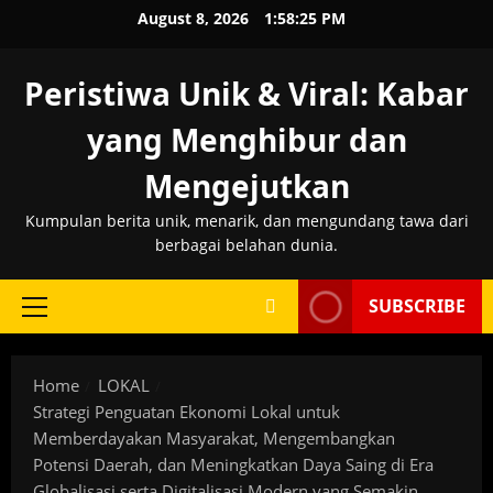
Skip
August 8, 2026
1:58:26 PM
to
content
Peristiwa Unik & Viral: Kabar
yang Menghibur dan
Mengejutkan
Kumpulan berita unik, menarik, dan mengundang tawa dari
berbagai belahan dunia.
SUBSCRIBE
Primary
Menu
Home
LOKAL
Strategi Penguatan Ekonomi Lokal untuk
Memberdayakan Masyarakat, Mengembangkan
Potensi Daerah, dan Meningkatkan Daya Saing di Era
Globalisasi serta Digitalisasi Modern yang Semakin