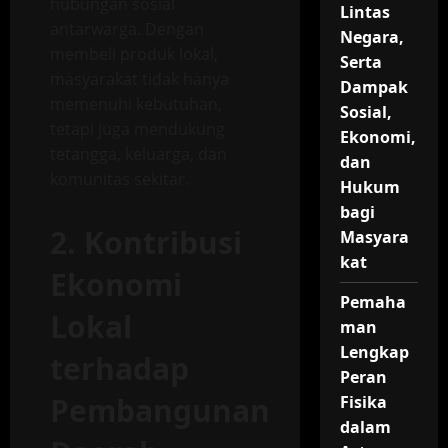
hubungan sosial
Lintas
antarwarga. Dengan
Negara,
membeli produk lokal,
Serta
masyarakat tidak hanya
Dampak
memenuhi kebutuhan,
Sosial,
tetapi juga mendukung
Ekonomi,
tetangga, keluarga, dan
dan
komunitas sekitar.
Hukum
bagi
2. Kontribusi
Masyara
kat
Ekonomi
Pemaha
Lokal
man
Lengkap
terhadap
Peran
Pembangunan
Fisika
dalam