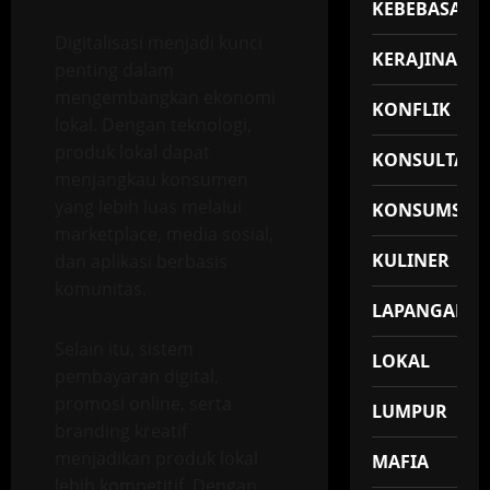
KEBEBASAN
Digitalisasi menjadi kunci
KERAJINAN
penting dalam
mengembangkan ekonomi
KONFLIK
lokal. Dengan teknologi,
produk lokal dapat
KONSULTASI
menjangkau konsumen
yang lebih luas melalui
KONSUMSI
marketplace, media sosial,
KULINER
dan aplikasi berbasis
komunitas.
LAPANGAN
Selain itu, sistem
LOKAL
pembayaran digital,
promosi online, serta
LUMPUR
branding kreatif
menjadikan produk lokal
MAFIA
lebih kompetitif. Dengan