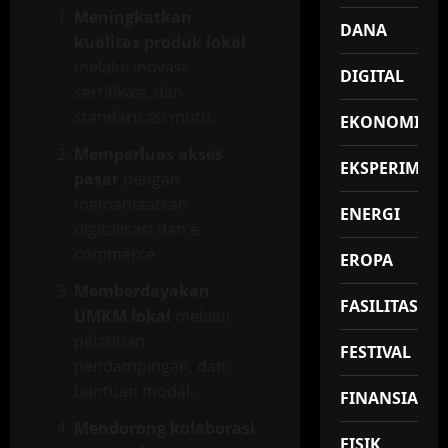
Meningkatkan
DANA
kualitas produk lokal
melalui inovasi,
DIGITAL
sertifikasi, dan
standarisasi mutu.
EKONOMI
Memperluas akses
EKSPERIMEN
pasar
dengan
memanfaatkan
ENERGI
digitalisasi dan e-
commerce.
EROPA
Memberdayakan
FASILITAS
UMKM lokal
melalui
pelatihan,
FESTIVAL
pendampingan, dan
bantuan modal.
FINANSIAL
Mendorong kolaborasi
FISIK