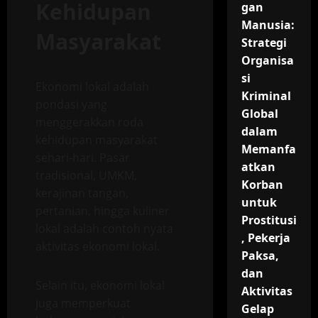
Kehidupan
gan
Manusia:
Masyarakat
Strategi
Organisa
si
Ekonomi lokal adalah
Kriminal
pondasi yang
Global
menggerakkan roda
dalam
kehidupan masyarakat
Memanfa
sehari-hari. Pasar
atkan
tradisional, UMKM,
Korban
kerajinan tangan,
untuk
pertanian, hingga kuliner
Prostitusi
lokal adalah contoh nyata
, Pekerja
aktivitas ekonomi lokal.
Paksa,
dan
Selain itu, ekonomi lokal
Aktivitas
juga memperkuat
Gelap