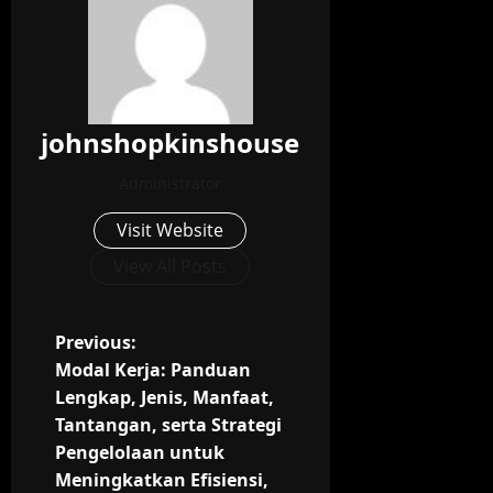
johnshopkinshouse
Administrator
Visit Website
View All Posts
P
Previous:
Modal Kerja: Panduan
o
Lengkap, Jenis, Manfaat,
Tantangan, serta Strategi
s
Pengelolaan untuk
t
Meningkatkan Efisiensi,