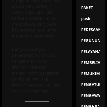
mengarah pada konsumsi
produk yang autentik,
PAKET
ramah lingkungan, dan
berbasis budaya. Hal ini
pasir
membuka peluang besar
PEDESAAN
bagi ekonomi lokal untuk
menembus pasar global.
PEGUNUNGA
Dengan dukungan
PELAYANAN
pemerintah, komunitas,
dan generasi muda,
PEMBELIAN
ekonomi lokal akan
menjadi motor penggerak
PEMUKIMAN
pembangunan yang
PENGATUR
inklusif, berkelanjutan, dan
berdaya saing tinggi.
PENGAWAS
PENGHIJAUA