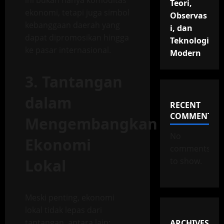
ini bukan hanya komoditas
Teori,
ekonomi, tetapi juga simbol
Observas
kebanggaan daerah yang
i, dan
dapat dipromosikan hingga
Teknologi
ke pasar internasional.
Modern
3. Tantangan
dalam
RECENT
COMMENTS
Mengembangkan
No
Ekonomi
comments
Lokal
to show.
Meski penting, ekonomi
lokal tidak lepas dari
tantangan, antara lain:
ARCHIVES