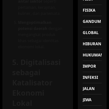
antar sektor
seperti
pertanian, kerajinan,
FISIKA
kuliner, dan pariwisata.
GANDUM
Mengoptimalkan
potensi daerah
dengan
GLOBAL
mengangkat produk
khas sebagai identitas
HIBURAN
ekonomi lokal.
HUKUMAN
5. Digitalisasi
IMPOR
sebagai
INFEKSI
Katalisator
JALAN
Ekonomi
JIWA
Lokal