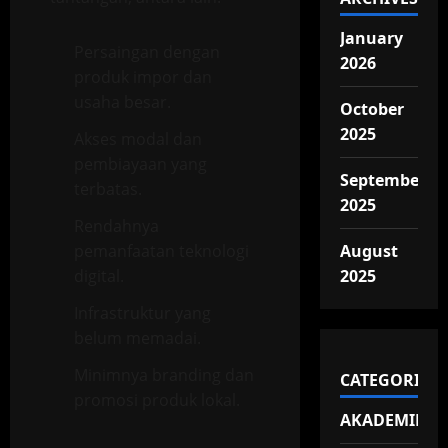
January
Persaingan dengan
2026
produk impor dan
usaha besar.
October
2025
Akses modal dan
pembiayaan yang
September
terbatas.
2025
Rendahnya
pemanfaatan teknologi
August
digital.
2025
Infrastruktur yang
belum memadai.
Minimnya branding dan
CATEGORIES
promosi produk lokal.
AKADEMIK