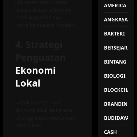
Jika tantangan ini tidak
AMERICA
segera diatasi, ekonomi
lokal akan kesulitan
ANGKASA
bersaing di pasar modern.
BAKTERI
4. Strategi
BERSEJARAH
Penguatan
BINTANG
Ekonomi
BIOLOGI
Lokal
BLOCKCHAIN
Untuk memperkuat
BRANDING
ekonomi lokal, beberapa
strategi dapat diterapkan,
BUDIDAYA
antara lain:
CASH