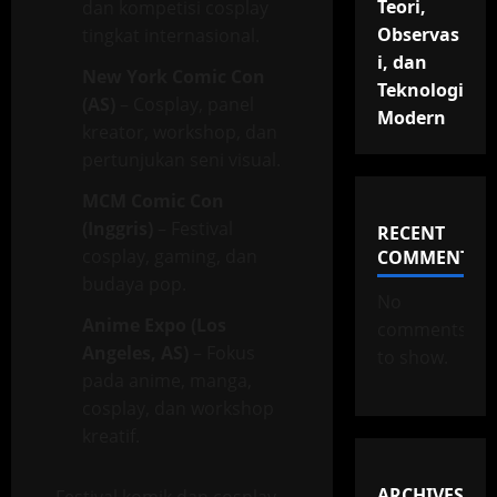
Teori,
dan kompetisi cosplay
Observas
tingkat internasional.
i, dan
New York Comic Con
Teknologi
(AS)
– Cosplay, panel
Modern
kreator, workshop, dan
pertunjukan seni visual.
MCM Comic Con
(Inggris)
– Festival
RECENT
cosplay, gaming, dan
COMMENTS
budaya pop.
No
Anime Expo (Los
comments
Angeles, AS)
– Fokus
to show.
pada anime, manga,
cosplay, dan workshop
kreatif.
ARCHIVES