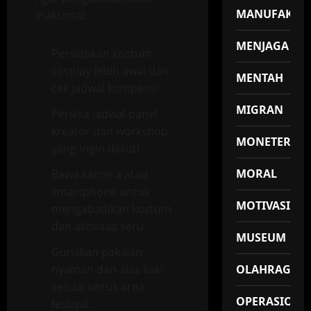
MANUFAKTU
maksimal:
MENJAGA
Persiapkan kostum
cosplay lebih awal dan
MENTAH
cek jadwal kompetisi.
MIGRAN
Periksa jadwal panel
kreator dan workshop
MONETER
yang ingin diikuti.
MORAL
Bawa kamera atau
smartphone untuk
MOTIVASI
mengabadikan kostum
dan aktivitas seru.
MUSEUM
Gunakan pakaian
nyaman dan alas kaki
OLAHRAGA
sesuai untuk area
OPERASIONA
festival.