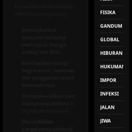
Festival komik dan cosplay
FISIKA
memiliki peran penting:
GANDUM
Meningkatkan
apresiasi terhadap
GLOBAL
seni visual, manga,
anime, dan film
.
HIBURAN
Memberikan ruang
HUKUMAN
bagi kreator, seniman,
dan penggemar untuk
IMPOR
berkolaborasi
.
INFEKSI
Memperkenalkan tren
budaya pop terbaru
di
JALAN
tingkat internasional.
JIWA
Menyediakan
pengalaman edukatif