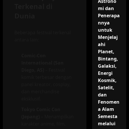
Astrono
Terkenal di
mi dan
Dunia
Penerapa
nnya
untuk
Beberapa festival terkenal
Menjelaj
antara lain:
ahi
Planet,
Comic-Con
Bintang,
International (San
Galaksi,
Diego, AS)
– Festival
Energi
komik terbesar dengan
Kosmik,
panel kreator, cosplay,
Satelit,
dan merchandise
dan
eksklusif.
Fenomen
a Alam
Tokyo Comic Con
Semesta
(Jepang)
– Menampilkan
melalui
karakter anime, film,