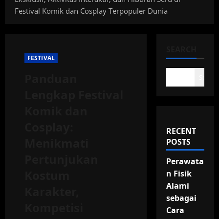
Festival Komik dan Cosplay Terpopuler Dunia
SEARCH
FESTIVAL
Panduan
Search
Lengkap Festival
Komik dan
Cosplay:
RECENT
Menikmati
POSTS
Pertunjukan
Perawata
Kostum
n Fisik
Alami
Karakter,
sebagai
Kompetisi
Cara