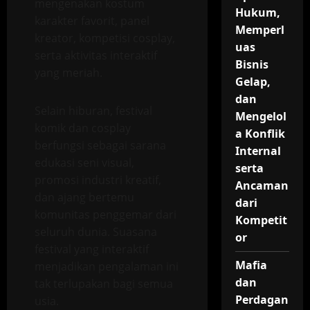
mengenakan kostum
Hukum,
karakter favorit, panel
Memperl
kreator, kompetisi cosplay,
uas
serta aktivitas interaktif
Bisnis
yang meriah.
Gelap,
dan
Selain hiburan, festival
Mengelol
komik dan cosplay
a Konflik
berfungsi sebagai sarana
Internal
edukasi seni visual,
serta
promosi industri kreatif,
Ancaman
dan ajang bertemu
dari
komunitas penggemar dari
Kompetit
seluruh dunia. Suasana
or
festival yang interaktif
Mafia
menjadikan pengalaman ini
dan
tak terlupakan bagi semua
Perdagan
usia.