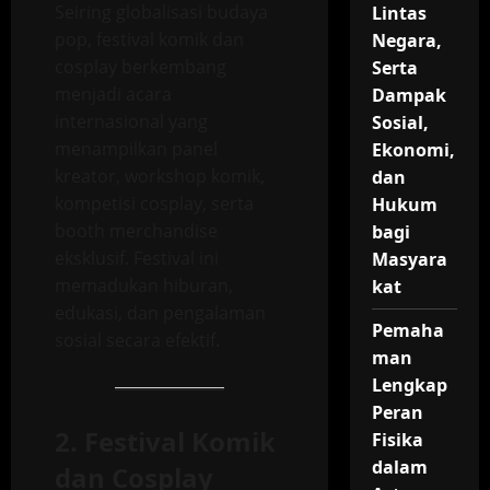
Seiring globalisasi budaya
Lintas
pop, festival komik dan
Negara,
cosplay berkembang
Serta
menjadi acara
Dampak
internasional yang
Sosial,
menampilkan panel
Ekonomi,
kreator, workshop komik,
dan
kompetisi cosplay, serta
Hukum
booth merchandise
bagi
eksklusif. Festival ini
Masyara
memadukan hiburan,
kat
edukasi, dan pengalaman
Pemaha
sosial secara efektif.
man
Lengkap
Peran
2. Festival Komik
Fisika
dalam
dan Cosplay