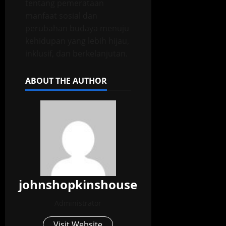
tentang pemerataan
manfaat sosial dan
perubahan budaya menuju
kehidupan yang lebih hijau,
inklusif, dan berkelanjutan.
ABOUT THE AUTHOR
johnshopkinshouse
Administrator
Visit Website