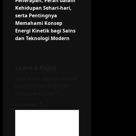
Penerapan, Peran dalam
Kehidupan Sehari-hari,
a
serta Pentingnya
t
Memahami Konsep
Energi Kinetik bagi Sains
i
dan Teknologi Modern
o
n
Leave a Reply
Your email address will not
be published.
Required
fields are marked
*
Comment
*