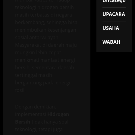
Uncategorize
teknologi hidrogen bersih
UPACARA
masih terbatas di negara
berkembang, sehingga bisa
USAHA
menimbulkan kesenjangan
sosial antarwilayah.
WABAH
Masyarakat di daerah maju
mungkin lebih cepat
menikmati manfaat energi
bersih, sementara daerah
tertinggal masih
bergantung pada energi
fosil.
Dengan demikian,
implementasi
Hidrogen
Bersih
tidak hanya soal
teknologi, tetapi juga