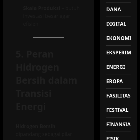
Skala Produksi
– butuh
DANA
investasi besar agar
efisien.
DIGITAL
EKONOMI
5. Peran
EKSPERIMEN
Hidrogen
ENERGI
Bersih dalam
EROPA
Transisi
FASILITAS
Energi
FESTIVAL
FINANSIAL
Hidrogen Bersih
dipandang sebagai pilar
FISIK