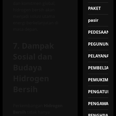
dan komitmen global,
PAKET
hidrogen bersih akan
menjadi solusi utama
pasir
energi berkelanjutan di
masa depan.
PEDESAAN
7. Dampak
PEGUNUNGA
Sosial dan
PELAYANAN
Budaya
PEMBELIAN
Hidrogen
PEMUKIMAN
Bersih
PENGATUR
PENGAWAS
Perkembangan
Hidrogen
Bersih
tidak hanya
PENGHIJAUA