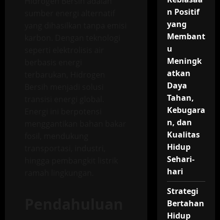
Hidrogen Bersih adalah
n Positif
sumber energi alternatif
yang
yang dihasilkan tanpa emisi
Membant
karbon. Dengan teknologi
u
seperti elektrolisis air
Meningk
berbasis energi
atkan
terbarukan, Hidrogen
Daya
Bersih menjadi solusi
Tahan,
transisi energi global.
Kebugara
Energi ini berpotensi
n, dan
menggantikan bahan bakar
Kualitas
fosil, mendukung
Hidup
transportasi, industri,
Sehari-
hingga pembangkit listrik
hari
ramah lingkungan.
Strategi
Pendahuluan
Bertahan
Hidup