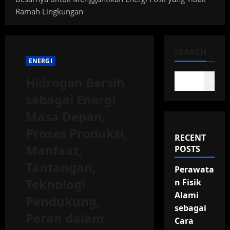
Ramah Lingkungan
SEARCH
ENERGI
Hidrogen Bersih
Search
sebagai Energi
Masa Depan,
Proses Produksi,
RECENT
Manfaat,
POSTS
Tantangan,
Perawata
Teknologi
n Fisik
Alami
Pendukung,
sebagai
Peran dalam
Cara