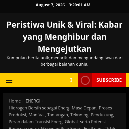
Skip
August 7, 2026
3:20:01 AM
to
content
Peristiwa Unik & Viral: Kabar
yang Menghibur dan
Mengejutkan
Kumpulan berita unik, menarik, dan mengundang tawa dari
berbagai belahan dunia.
SUBSCRIBE
Primary
Menu
Home
ENERGI
Hidrogen Bersih sebagai Energi Masa Depan, Proses
Produksi, Manfaat, Tantangan, Teknologi Pendukung,
Peran dalam Transisi Energi Global, serta Potensi
Besarnya untuk Menggantikan Energi Fosil yang Tidak