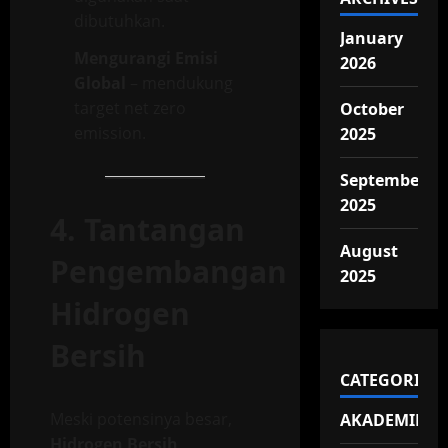
dibutuhkan.
January
Mengurangi Emisi
2026
Global
– mendukung
target net zero
October
emission.
2025
September
2025
4. Tantangan
August
Pengembangan
2025
Hidrogen
Bersih
CATEGORIES
Meski potensinya besar,
AKADEMIK
Hidrogen Bersih