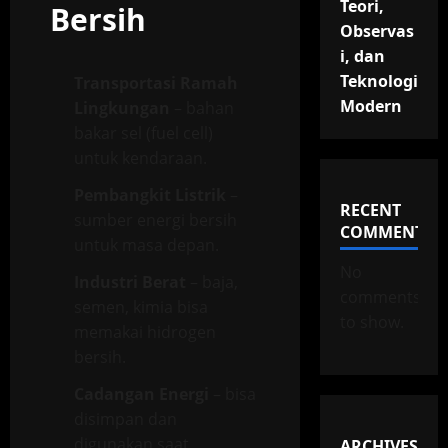
Teori,
Bersih
Observas
i, dan
Teknologi
Transportasi Ramah
Modern
Lingkungan
– bahan
bakar sel (fuel cell)
untuk kendaraan.
Pembangkit Listrik
–
RECENT
sumber energi bersih
COMMENTS
untuk masa depan.
No
Industri Berat
– baja,
comments
semen, kimia bisa
to show.
memakai hidrogen
bersih.
Cadangan Energi
– bisa
disimpan dan
digunakan saat
ARCHIVES