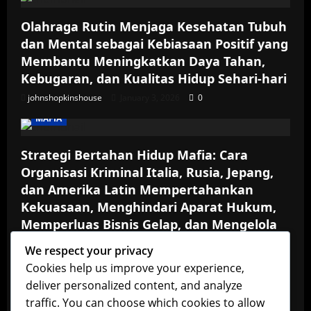
Olahraga Rutin Menjaga Kesehatan Tubuh
dan Mental sebagai Kebiasaan Positif yang
Membantu Meningkatkan Daya Tahan,
Kebugaran, dan Kualitas Hidup Sehari-hari
johnshopkinshouse
January 3, 2026
0
MAFIA
Strategi Bertahan Hidup Mafia: Cara
Organisasi Kriminal Italia, Rusia, Jepang,
dan Amerika Latin Mempertahankan
Kekuasaan, Menghindari Aparat Hukum,
Memperluas Bisnis Gelap, dan Mengelola
Konflik Internal serta Ancaman dari
We respect your privacy
Kompetitor
Cookies help us improve your experience,
johnshopkinshouse
October 30, 2025
0
deliver personalized content, and analyze
MAFIA
traffic. You can choose which cookies to allow