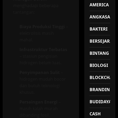
AMERICA
menghadapi beberapa
tantangan:
ANGKASA
Biaya Produksi Tinggi
–
BAKTERI
elektrolisis masih
mahal.
BERSEJARAH
Infrastruktur Terbatas
BINTANG
– stasiun pengisian
hidrogen belum luas.
BIOLOGI
Penyimpanan Sulit
–
BLOCKCHAIN
hidrogen mudah bocor
dan butuh teknologi
BRANDING
khusus.
BUDIDAYA
Persaingan Energi
–
masih kalah murah
CASH
dibanding fosil.