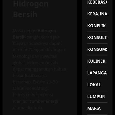
Hidrogen
KEBEBASAN
Bersih
KERAJINAN
KONFLIK
Masa depan
Hidrogen
Bersih
sangat cerah jika
KONSULTASI
biaya produksinya dapat
KONSUMSI
ditekan. Dengan dukungan
teknologi dan investasi
KULINER
global, hidrogen bersih
dapat menggantikan bahan
LAPANGAN
bakar fosil secara
bertahap. Dalam 20–30
LOKAL
tahun mendatang,
hidrogen berpotensi
LUMPUR
menjadi sumber energi
utama di dunia.
MAFIA