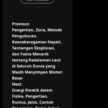
View All Posts
P
Previous:
Pengertian, Zona, Metode
o
Pengukuran,
Keanekaragaman Hayati,
s
Tantangan Eksplorasi,
t
dan Fakta Menarik
tentang Kedalaman Laut
n
di Seluruh Dunia yang
Masih Menyimpan Misteri
a
Besar
v
Next:
Energi Kinetik dalam
i
Fisika, Pengertian,
Rumus, Jenis, Contoh
g