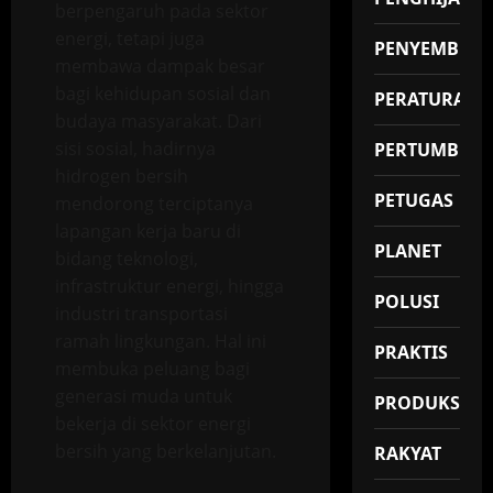
berpengaruh pada sektor
energi, tetapi juga
PENYEMBUH
membawa dampak besar
bagi kehidupan sosial dan
PERATURAN
budaya masyarakat. Dari
sisi sosial, hadirnya
PERTUMBUH
hidrogen bersih
PETUGAS
mendorong terciptanya
lapangan kerja baru di
PLANET
bidang teknologi,
infrastruktur energi, hingga
POLUSI
industri transportasi
ramah lingkungan. Hal ini
PRAKTIS
membuka peluang bagi
generasi muda untuk
PRODUKSI
bekerja di sektor energi
bersih yang berkelanjutan.
RAKYAT