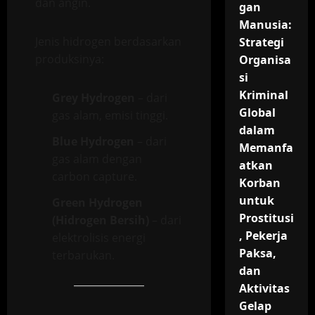
dan angin.
gan
Manusia:
Jenis hidrogen berdasarkan
Strategi
produksinya:
Organisa
si
Kriminal
Grey Hydrogen
– dari
Global
gas alam, emisi tinggi.
dalam
Blue Hydrogen
– dari
Memanfa
gas alam dengan
atkan
carbon capture.
Korban
untuk
Green Hydrogen
Prostitusi
(Hidrogen Bersih)
– dari
, Pekerja
elektrolisis energi
Paksa,
terbarukan.
dan
Aktivitas
Gelap