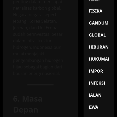
penting dalam mencapai
netralitas karbon global.
FISIKA
Negara-negara seperti
Jepang, Korea Selatan,
GANDUM
Jerman, dan Uni Eropa
sudah berinvestasi besar
GLOBAL
dalam infrastruktur
HIBURAN
hidrogen. Indonesia pun
mulai menjajaki
HUKUMAN
pengembangan hidrogen
hijau sebagai bagian dari
IMPOR
bauran energi nasional.
INFEKSI
JALAN
6. Masa
Depan
JIWA