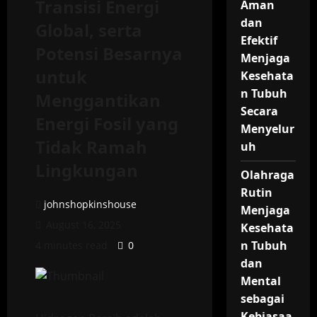
Transisi Energi
Aman
dan
Global, serta
Efektif
Potensi Besarnya
Menjaga
untuk
Kesehata
n Tubuh
Menggantikan
Secara
Energi Fosil yang
Menyelur
Tidak Ramah
uh
Lingkungan
Olahraga
Rutin
johnshopkinshouse
Menjaga
August 16, 2025
Kesehata
n Tubuh
4 minutes read
0
dan
Mental
sebagai
Kebiasaa