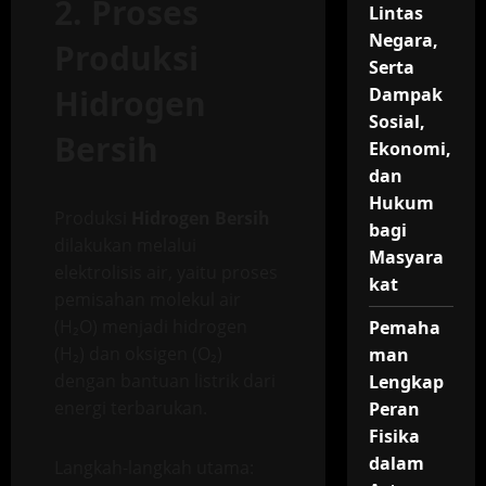
2. Proses
Lintas
Negara,
Produksi
Serta
Hidrogen
Dampak
Sosial,
Bersih
Ekonomi,
dan
Hukum
Produksi
Hidrogen Bersih
bagi
dilakukan melalui
Masyara
elektrolisis air, yaitu proses
kat
pemisahan molekul air
(H₂O) menjadi hidrogen
Pemaha
(H₂) dan oksigen (O₂)
man
dengan bantuan listrik dari
Lengkap
energi terbarukan.
Peran
Fisika
dalam
Langkah-langkah utama: