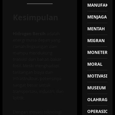
MANUFAKTU
Kesimpulan
MENJAGA
MENTAH
Hidrogen Bersih
adalah
energi masa depan yang
MIGRAN
ramah lingkungan dan
MONETER
mampu mendukung
transisi dari bahan bakar
MORAL
fosil. Meski menghadapi
tantangan biaya dan
MOTIVASI
infrastruktur, potensinya
sangat besar untuk
MUSEUM
transportasi, industri, dan
listrik.
OLAHRAGA
OPERASIONA
Dengan inovasi teknologi