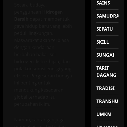
SAINS
Secara budaya,
penggunaan
Hidrogen
SAMUDRA
Bersih
dapat membentuk
gaya hidup baru yang lebih
SEPATU
peduli lingkungan.
Masyarakat akan terbiasa
SKILL
dengan kendaraan
berbahan bakar sel
SUNGAI
hidrogen, listrik hijau, dan
TARIF
pola konsumsi energi yang
DAGANG
efisien. Pergeseran budaya
ini penting untuk
TRADISI
mendukung kesadaran
global terhadap isu
TRANSHUMA
perubahan iklim.
UMKM
Namun, tantangan juga
muncul. Akses terhadap