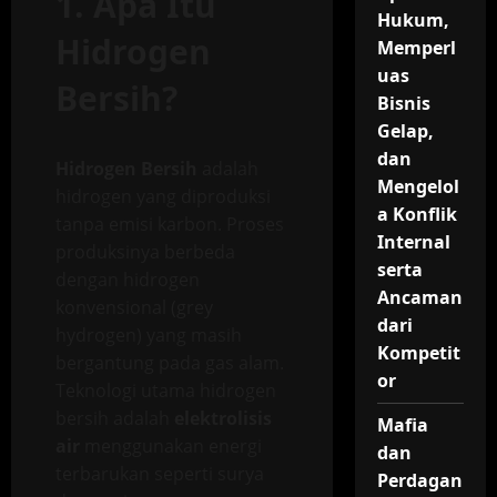
1. Apa Itu
Hukum,
Hidrogen
Memperl
uas
Bersih?
Bisnis
Gelap,
dan
Hidrogen Bersih
adalah
Mengelol
hidrogen yang diproduksi
a Konflik
tanpa emisi karbon. Proses
Internal
produksinya berbeda
serta
dengan hidrogen
Ancaman
konvensional (grey
dari
hydrogen) yang masih
Kompetit
bergantung pada gas alam.
or
Teknologi utama hidrogen
bersih adalah
elektrolisis
Mafia
air
menggunakan energi
dan
terbarukan seperti surya
Perdagan