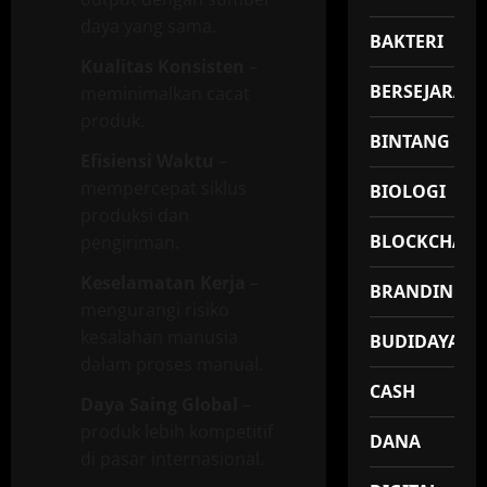
daya yang sama.
BAKTERI
Kualitas Konsisten
–
BERSEJARAH
meminimalkan cacat
produk.
BINTANG
Efisiensi Waktu
–
mempercepat siklus
BIOLOGI
produksi dan
BLOCKCHAIN
pengiriman.
Keselamatan Kerja
–
BRANDING
mengurangi risiko
kesalahan manusia
BUDIDAYA
dalam proses manual.
CASH
Daya Saing Global
–
produk lebih kompetitif
DANA
di pasar internasional.