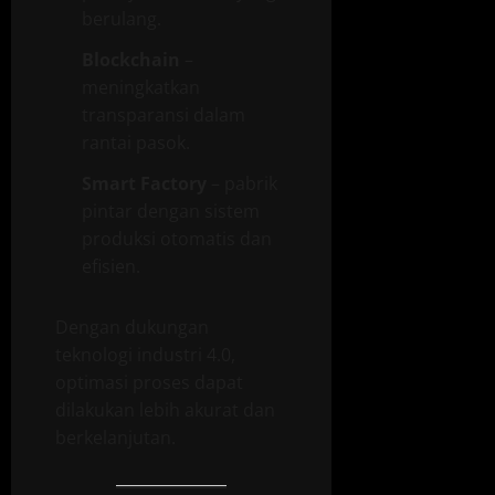
berulang.
Blockchain
–
meningkatkan
transparansi dalam
rantai pasok.
Smart Factory
– pabrik
pintar dengan sistem
produksi otomatis dan
efisien.
Dengan dukungan
teknologi industri 4.0,
optimasi proses dapat
dilakukan lebih akurat dan
berkelanjutan.