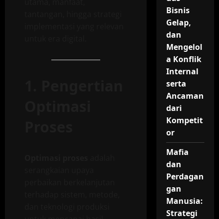
utama, manfaat,
Bisnis
tantangan, hingga strategi
Gelap,
implementasi yang relevan
dan
untuk era digital.
Mengelol
a Konflik
Internal
1. Pengertian
serta
Ancaman
Optimasi
dari
Kompetit
Proses
or
Mafia
Optimasi proses
adalah
dan
serangkaian upaya
Perdagan
perbaikan berkelanjutan
gan
terhadap sistem, metode,
Manusia:
dan teknologi produksi
Strategi