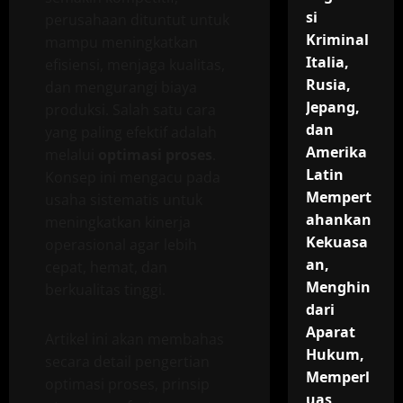
si
perusahaan dituntut untuk
Kriminal
mampu meningkatkan
Italia,
efisiensi, menjaga kualitas,
Rusia,
dan mengurangi biaya
Jepang,
produksi. Salah satu cara
dan
yang paling efektif adalah
Amerika
melalui
optimasi proses
.
Latin
Konsep ini mengacu pada
Mempert
usaha sistematis untuk
ahankan
meningkatkan kinerja
Kekuasa
operasional agar lebih
an,
cepat, hemat, dan
Menghin
berkualitas tinggi.
dari
Aparat
Artikel ini akan membahas
Hukum,
secara detail pengertian
Memperl
optimasi proses, prinsip
uas