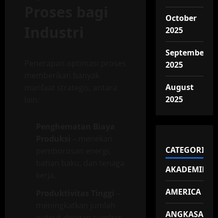
Proses bagi
October
Industri
2025
September
Penerapan optimasi proses
2025
memberikan banyak
August
manfaat strategis, antara
2025
lain:
Penghematan Biaya
Produksi
– menekan
CATEGORIES
pemborosan energi,
bahan baku, dan tenaga
AKADEMIK
kerja.
AMERICA
Produktivitas Tinggi
–
meningkatkan jumlah
ANGKASA
output dengan sumber