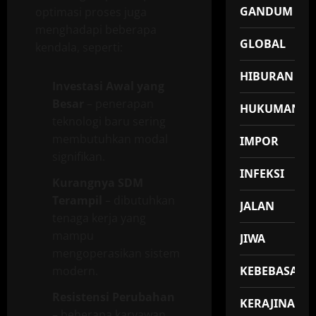
GANDUM
optimasi proses juga
menghadapi beberapa
GLOBAL
kendala, seperti:
HIBURAN
Investasi Awal yang
Besar
– penerapan
HUKUMAN
teknologi baru sering
membutuhkan modal
IMPOR
signifikan.
INFEKSI
Kurangnya SDM
Terampil
– dibutuhkan
JALAN
tenaga kerja yang
mampu
JIWA
mengoperasikan sistem
modern.
KEBEBASAN
Resistensi Perubahan
KERAJINAN
– beberapa karyawan