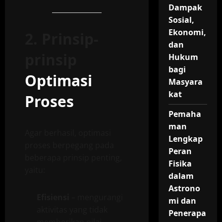
Dampak
Sosial,
Ekonomi,
2. Prinsip-
dan
prinsip
Hukum
bagi
Optimasi
Masyara
kat
Proses
Pemaha
man
Agar berhasil, optimasi
Lengkap
proses berpegang pada
Peran
beberapa prinsip penting,
Fisika
yaitu:
dalam
Astrono
Efisiensi
– mengurangi
mi dan
aktivitas yang tidak
Penerapa