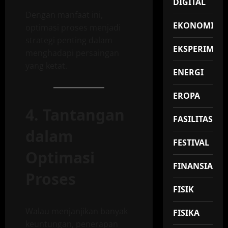
DIGITAL
Dengan manfaat ini,
EKONOMI
optimasi proses menjadi
strategi penting dalam
EKSPERIMEN
menghadapi persaingan
yang ketat.
ENERGI
EROPA
4. Tantangan
FASILITAS
dalam
FESTIVAL
Optimasi
FINANSIAL
Proses
FISIK
Walau menjanjikan banyak
FISIKA
keuntungan, penerapan