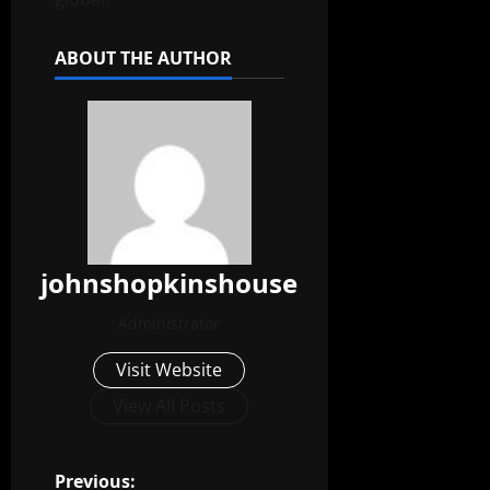
ABOUT THE AUTHOR
johnshopkinshouse
Administrator
Visit Website
View All Posts
P
Previous: