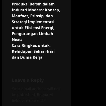
Produksi Bersih dalam
o
Industri Modern: Konsep,
Manfaat, Prinsip, dan
s
Strategi Implementasi
t
untuk Efisiensi Energi,
Pengurangan Limbah
n
Next:
Cara Ringkas untuk
a
Kehidupan Sehari-hari
v
dan Dunia Kerja
i
g
Leave a Reply
a
Your email address will not
be published.
Required
t
fields are marked
*