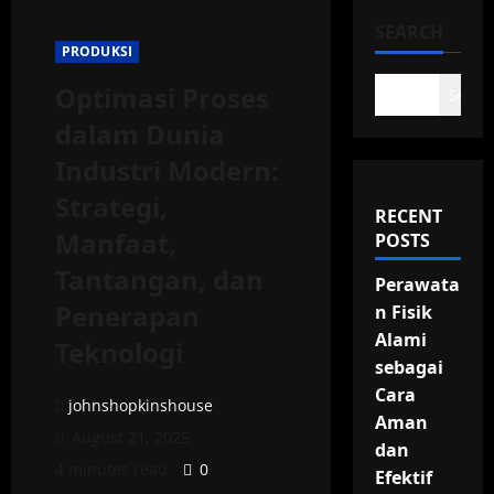
SEARCH
PRODUKSI
Optimasi Proses
Search
dalam Dunia
Industri Modern:
Strategi,
RECENT
Manfaat,
POSTS
Tantangan, dan
Perawata
Penerapan
n Fisik
Alami
Teknologi
sebagai
Cara
johnshopkinshouse
Aman
August 21, 2025
dan
4 minutes read
0
Efektif