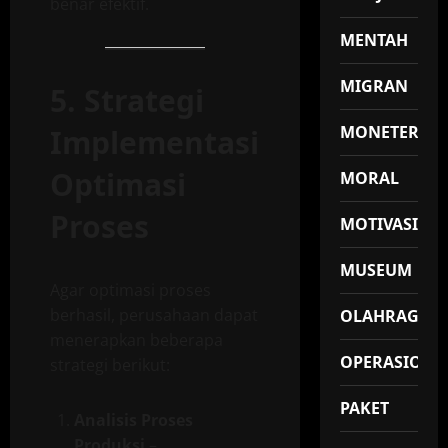
benar efektif.
MENTAH
MIGRAN
5. Strategi
MONETER
Implementasi
Optimasi
MORAL
Proses
MOTIVASI
MUSEUM
Agar optimasi proses
berhasil, perusahaan dapat
OLAHRAGA
menerapkan beberapa
OPERASIONA
strategi berikut:
PAKET
Analisis Proses
Produksi
–