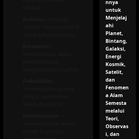
memberikan nilai
nnya
tambah.
untuk
Menjelaj
Kualitas
– menjaga
ahi
standar mutu produk di
Planet,
setiap tahap produksi.
Bintang,
Kecepatan
–
Galaksi,
mempercepat waktu
Energi
produksi tanpa
Kosmik,
mengorbankan kualitas.
Satelit,
dan
Fleksibilitas
–
Fenomen
menyesuaikan proses
a Alam
dengan perubahan
Semesta
kebutuhan pasar.
melalui
Keberlanjutan
–
Teori,
memperhatikan aspek
Observas
ramah lingkungan
i, dan