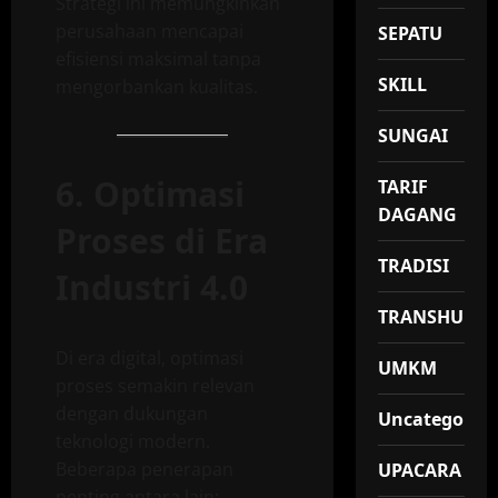
Strategi ini memungkinkan
perusahaan mencapai
SEPATU
efisiensi maksimal tanpa
SKILL
mengorbankan kualitas.
SUNGAI
6. Optimasi
TARIF
DAGANG
Proses di Era
TRADISI
Industri 4.0
TRANSHUMA
Di era digital, optimasi
UMKM
proses semakin relevan
dengan dukungan
Uncategorize
teknologi modern.
Beberapa penerapan
UPACARA
penting antara lain: