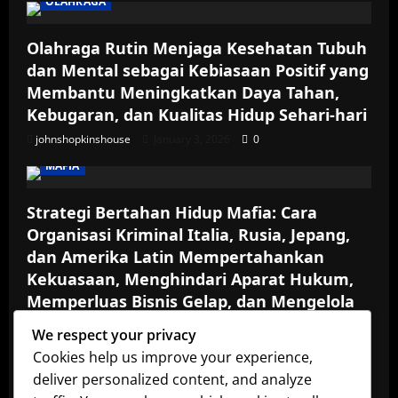
OLAHRAGA
Olahraga Rutin Menjaga Kesehatan Tubuh
dan Mental sebagai Kebiasaan Positif yang
Membantu Meningkatkan Daya Tahan,
Kebugaran, dan Kualitas Hidup Sehari-hari
johnshopkinshouse
January 3, 2026
0
MAFIA
Strategi Bertahan Hidup Mafia: Cara
Organisasi Kriminal Italia, Rusia, Jepang,
dan Amerika Latin Mempertahankan
Kekuasaan, Menghindari Aparat Hukum,
Memperluas Bisnis Gelap, dan Mengelola
Konflik Internal serta Ancaman dari
We respect your privacy
Kompetitor
Cookies help us improve your experience,
johnshopkinshouse
October 30, 2025
0
deliver personalized content, and analyze
MAFIA