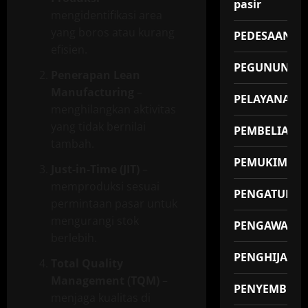
pasir
mengidentifikasi area
yang boros atau kurang
PEDESAAN
efisien.
PEGUNUNGA
Penerapan Lean
Manufacturing
–
PELAYANAN
menghilangkan aktivitas
yang tidak bernilai
PEMBELIAN
tambah.
PEMUKIMAN
Just-in-Time (JIT)
–
memproduksi sesuai
PENGATUR
permintaan pasar untuk
mengurangi stok
PENGAWAS
berlebih.
PENGHIJAUA
Total Quality
Management (TQM)
–
PENYEMBUH
menjaga kualitas di