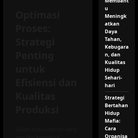
Membant
u
Optimasi
Meningk
atkan
Proses:
Daya
Strategi
Tahan,
Kebugara
Penting
n, dan
Kualitas
untuk
Hidup
Sehari-
Efisiensi dan
hari
Kualitas
Strategi
Bertahan
Produksi
Hidup
Mafia:
Cara
Dalam dunia industri yang
Organisa
semakin kompetitif,