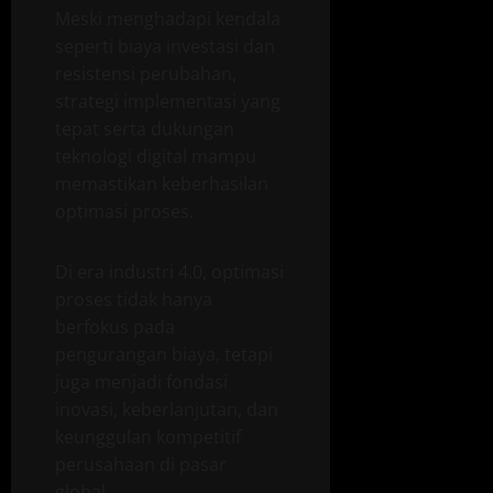
Meski menghadapi kendala
seperti biaya investasi dan
resistensi perubahan,
strategi implementasi yang
tepat serta dukungan
teknologi digital mampu
memastikan keberhasilan
optimasi proses.
Di era industri 4.0, optimasi
proses tidak hanya
berfokus pada
pengurangan biaya, tetapi
juga menjadi fondasi
inovasi, keberlanjutan, dan
keunggulan kompetitif
perusahaan di pasar
global.