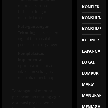
menolak karena
KONFLIK
terbiasa dengan
metode lama.
KONSULTASI
Ketergantungan
KONSUMSI
Teknologi
– jika sistem
digital bermasalah,
KULINER
proses bisa terganggu.
LAPANGAN
Kompleksitas
Implementasi
–
LOKAL
optimasi tidak bisa
dilakukan sekaligus,
LUMPUR
melainkan bertahap.
MAFIA
Tantangan ini menuntut
MANUFAKTU
perencanaan matang agar
optimasi proses benar-
MENJAGA