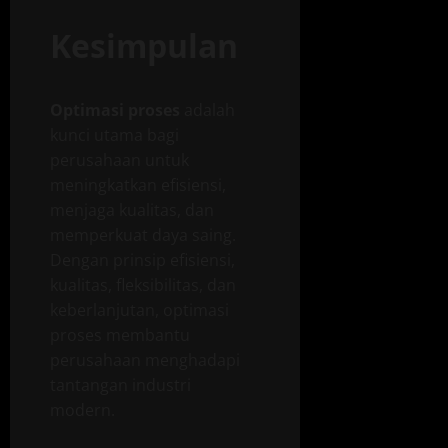
Kesimpulan
Optimasi proses
adalah
kunci utama bagi
perusahaan untuk
meningkatkan efisiensi,
menjaga kualitas, dan
memperkuat daya saing.
Dengan prinsip efisiensi,
kualitas, fleksibilitas, dan
keberlanjutan, optimasi
proses membantu
perusahaan menghadapi
tantangan industri
modern.