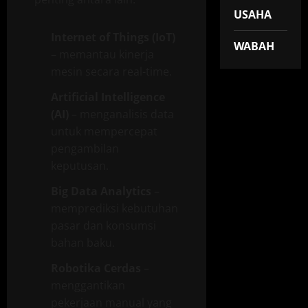
USAHA
Internet of Things (IoT)
WABAH
– memantau kinerja
mesin secara real-time.
Artificial Intelligence
(AI)
– menganalisis data
untuk mempercepat
pengambilan
keputusan.
Big Data Analytics
–
memprediksi kebutuhan
pasar dan konsumsi
bahan baku.
Robotika Cerdas
–
menggantikan
pekerjaan manual yang