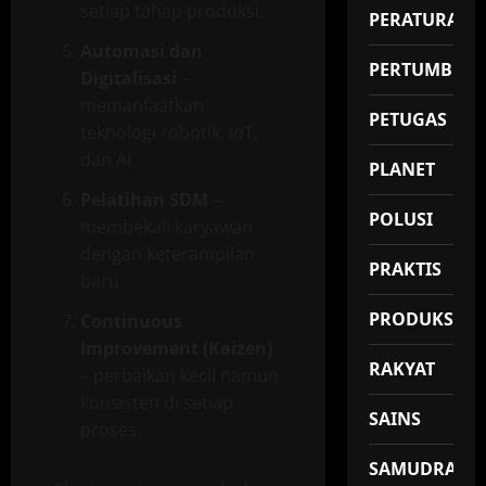
setiap tahap produksi.
PERATURAN
Automasi dan
PERTUMBUH
Digitalisasi
–
memanfaatkan
PETUGAS
teknologi robotik, IoT,
dan AI.
PLANET
Pelatihan SDM
–
POLUSI
membekali karyawan
dengan keterampilan
PRAKTIS
baru.
PRODUKSI
Continuous
Improvement (Kaizen)
RAKYAT
– perbaikan kecil namun
konsisten di setiap
SAINS
proses.
SAMUDRA