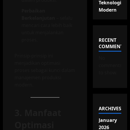
dalam produksi.
Teknologi
Modern
Perbaikan
Berkelanjutan
– selalu
mencari cara lebih baik
untuk menjalankan
proses.
RECENT
COMMENTS
Prinsip-prinsip ini
No
menjadikan optimasi
comments
proses sebagai kunci dalam
to show.
manajemen produksi
modern.
ARCHIVES
3. Manfaat
January
Optimasi
2026