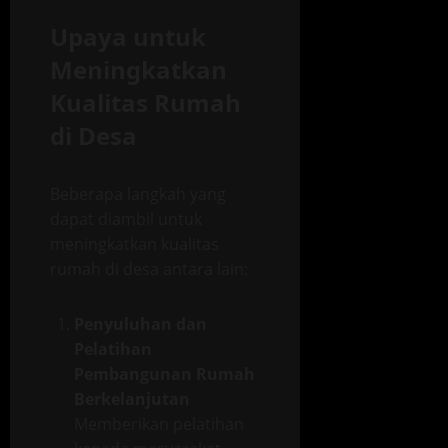
Upaya untuk
Meningkatkan
Kualitas Rumah
di Desa
Beberapa langkah yang
dapat diambil untuk
meningkatkan kualitas
rumah di desa antara lain:
Penyuluhan dan
Pelatihan
Pembangunan Rumah
Berkelanjutan
Memberikan pelatihan