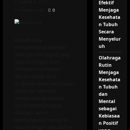
August 9, 2025
Efektif
Menjaga
6 minutes read
0
Kesehata
n Tubuh
Secara
Menyelur
Rumah desa
uh
mencerminkan kearifan
lokal dan kehidupan yang
Olahraga
selaras dengan alam.
Rutin
Artikel ini membahas
Menjaga
desain rumah desa,
Kesehata
fungsinya dalam kehidupan
n Tubuh
sosial dan ekonomi
dan
masyarakat pedesaan,
Mental
serta tantangan yang
sebagai
dihadapi dalam
Kebiasaa
pembangunan rumah di
n Positif
desa di tengah perubahan