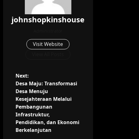
johnshopkinshouse
Administrator
Visit Website
View All Posts
P
Next:
Desa Maju: Transformasi
o
Desa Menuju
Kesejahteraan Melalui
s
Pembangunan
t
Infrastruktur,
Pendidikan, dan Ekonomi
n
Berkelanjutan