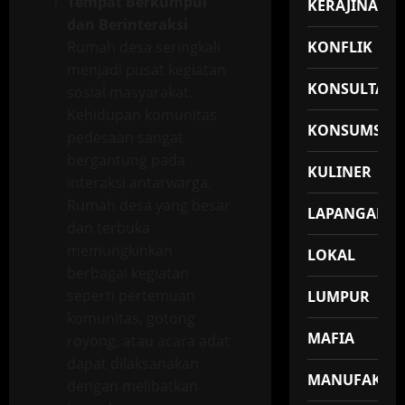
Tempat Berkumpul
KERAJINAN
dan Berinteraksi
Rumah desa seringkali
KONFLIK
menjadi pusat kegiatan
KONSULTASI
sosial masyarakat.
Kehidupan komunitas
KONSUMSI
pedesaan sangat
bergantung pada
KULINER
interaksi antarwarga.
Rumah desa yang besar
LAPANGAN
dan terbuka
memungkinkan
LOKAL
berbagai kegiatan
seperti pertemuan
LUMPUR
komunitas, gotong
MAFIA
royong, atau acara adat
dapat dilaksanakan
MANUFAKTU
dengan melibatkan