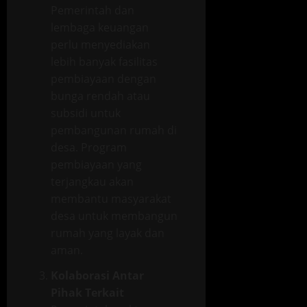
Pemerintah dan
lembaga keuangan
perlu menyediakan
lebih banyak fasilitas
pembiayaan dengan
bunga rendah atau
subsidi untuk
pembangunan rumah di
desa. Program
pembiayaan yang
terjangkau akan
membantu masyarakat
desa untuk membangun
rumah yang layak dan
aman.
Kolaborasi Antar
Pihak Terkait