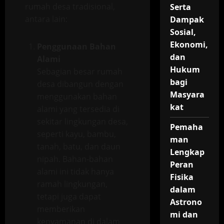
rumah desa tradisional,
Serta
antara lain:
Dampak
Sosial,
Ekonomi,
Penggunaan Bahan
dan
Alami
Hukum
Sebagian besar rumah
bagi
desa dibangun dengan
Masyara
menggunakan bahan
kat
alami yang tersedia di
sekitar lingkungan desa,
Pemaha
seperti kayu, bambu,
man
tanah, batu, dan daun
Lengkap
nipah. Bahan-bahan
Peran
alami ini tidak hanya
Fisika
ramah lingkungan,
dalam
tetapi juga dapat
Astrono
memberikan
mi dan
kenyamanan di dalam