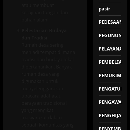
atau membuat
pasir
kerajinan tangan dari
bahan alami.
PEDESAAN
Pelestarian Budaya
PEGUNUNGA
dan Tradisi
Rumah desa sering
PELAYANAN
menjadi tempat di mana
tradisi dan budaya lokal
PEMBELIAN
dipertahankan. Banyak
rumah desa yang
PEMUKIMAN
digunakan untuk
menyelenggarakan
PENGATUR
upacara adat atau
PENGAWAS
perayaan tradisional
yang mengikat
PENGHIJAUA
masyarakat dalam
sebuah komunitas yang
PENYEMBUH