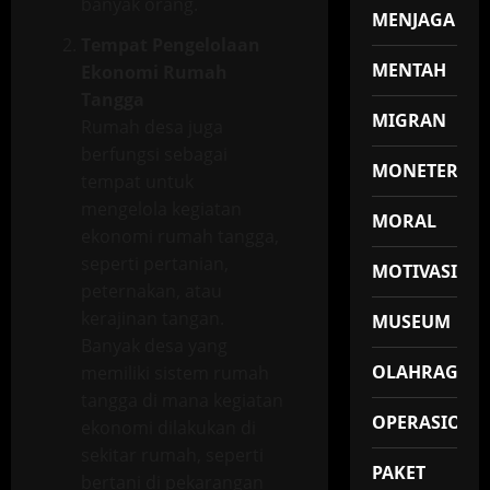
banyak orang.
MENJAGA
Tempat Pengelolaan
MENTAH
Ekonomi Rumah
Tangga
MIGRAN
Rumah desa juga
berfungsi sebagai
MONETER
tempat untuk
mengelola kegiatan
MORAL
ekonomi rumah tangga,
seperti pertanian,
MOTIVASI
peternakan, atau
kerajinan tangan.
MUSEUM
Banyak desa yang
OLAHRAGA
memiliki sistem rumah
tangga di mana kegiatan
OPERASIONA
ekonomi dilakukan di
sekitar rumah, seperti
PAKET
bertani di pekarangan