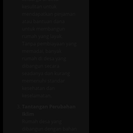
kesulitan untuk
mendapatkan pinjaman
atau bantuan dana
untuk membangun
rumah yang layak.
Tanpa pembiayaan yang
memadai, banyak
rumah di desa yang
dibangun secara
seadanya dan kurang
memenuhi standar
kesehatan dan
keselamatan.
Tantangan Perubahan
Iklim
Rumah desa yang
dibangun dengan bahan