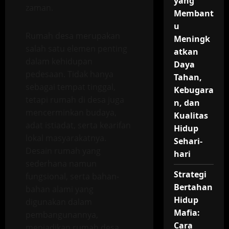
yang
zaman.
Membant
u
Rumah desa merupakan
Meningk
salah satu elemen penting
atkan
dalam kehidupan
Daya
pedesaan. Tidak hanya
Tahan,
sebagai tempat tinggal,
Kebugara
tetapi rumah di desa juga
n, dan
mencerminkan budaya,
Kualitas
adat istiadat, serta kearifan
Hidup
lokal masyarakatnya.
Sehari-
Desain rumah yang
hari
sederhana namun
Strategi
fungsional, serta bahan-
Bertahan
bahan alami yang
Hidup
digunakan dalam
Mafia:
pembangunannya,
Cara
menjadikan rumah desa