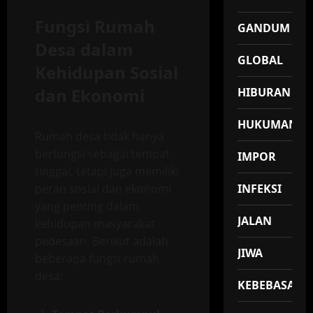
Fungsi Rumah
GANDUM
Desa dalam
GLOBAL
Kehidupan Sosial
dan Ekonomi
HIBURAN
HUKUMAN
Rumah desa tidak hanya
berfungsi sebagai tempat
IMPOR
tinggal, tetapi juga memiliki
peran sosial dan ekonomi
INFEKSI
yang penting dalam
JALAN
kehidupan masyarakat
pedesaan. Berikut adalah
JIWA
beberapa fungsi rumah
desa:
KEBEBASAN