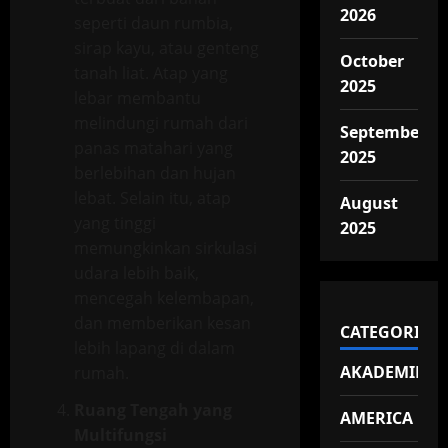
2026
seperti daun rumbia,
sirap kayu, atau genteng
October
tanah liat. Atap yang
2025
lebar membantu
melindungi rumah dari
September
panas matahari yang
2025
berlebihan dan hujan
lebat. Selain itu, atap
August
yang tinggi
2025
memungkinkan sirkulasi
udara lebih baik,
mencegah kelembapan,
dan memberikan kesan
CATEGORIES
lebih lapang di dalam
AKADEMIK
rumah.
Ruang Tengah yang
AMERICA
Multifungsi