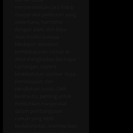
mencerminkan cara hidup
masyarakat pedesaan yang
sederhana, harmonis
dengan alam, dan kaya
akan tradisi budaya.
Meskipun demikian,
pembangunan rumah di
desa menghadapi berbagai
tantangan, seperti
keterbatasan sumber daya,
pembiayaan, dan
perubahan sosial. Oleh
karena itu, penting untuk
melibatkan masyarakat
dalam pembangunan
rumah yang lebih
berkelanjutan, memberikan