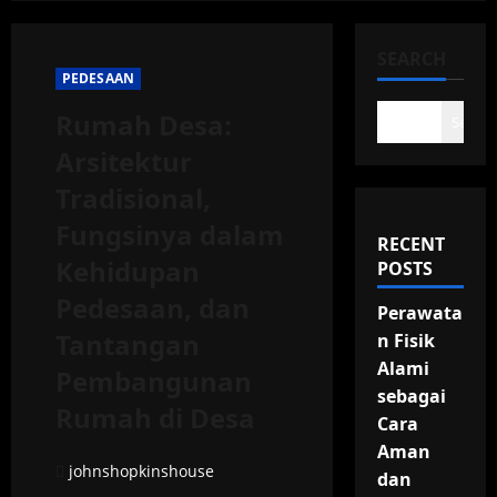
SEARCH
PEDESAAN
Rumah Desa:
Search
Arsitektur
Tradisional,
Fungsinya dalam
RECENT
Kehidupan
POSTS
Pedesaan, dan
Perawata
Tantangan
n Fisik
Alami
Pembangunan
sebagai
Rumah di Desa
Cara
Aman
johnshopkinshouse
dan