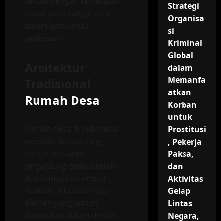
sesuai dengan kehidupan
Strategi
sosial yang sangat erat
Organisa
dalam komunitas
si
pedesaan.
Kriminal
Global
Arsitektur
dalam
Memanfa
Tradisional
atkan
Rumah Desa
Korban
untuk
Rumah desa di Indonesia
Prostitusi
memiliki desain yang
, Pekerja
sangat beragam,
Paksa,
tergantung pada daerah
dan
dan budaya setempat.
Aktivitas
Namun, ada beberapa
Gelap
elemen yang umum
Lintas
ditemukan dalam desain
Negara,