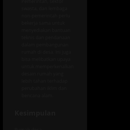
Pemerintah, sektor
swasta, dan lembaga
non-pemerintah perlu
bekerja sama untuk
menyediakan bantuan
teknis dan pendanaan
dalam pembangunan
rumah di desa. Ini juga
bisa melibatkan upaya
untuk memperkenalkan
desain rumah yang
lebih tahan terhadap
perubahan iklim dan
bencana alam.
Kesimpulan
Rumah desa