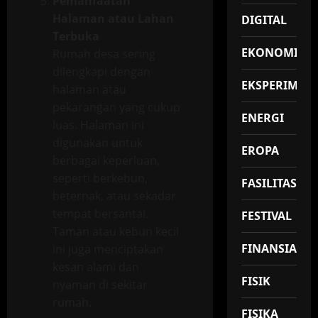
Pemanfaatan
Halaman atau Lahan
DIGITAL
Terbuka
EKONOMI
Rumah desa sering
dilengkapi dengan
EKSPERIMEN
halaman atau
pekarangan yang cukup
ENERGI
luas. Halaman ini
digunakan untuk
EROPA
berbagai keperluan,
seperti berkebun,
FASILITAS
beternak, atau sekadar
tempat bersantai.
FESTIVAL
Taman atau kebun kecil
FINANSIAL
ini juga menciptakan
kesan alami dan
FISIK
nyaman di sekitar
rumah.
FISIKA