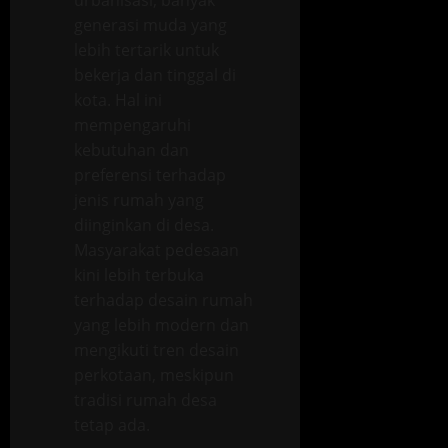
urbanisasi, banyak
generasi muda yang
lebih tertarik untuk
bekerja dan tinggal di
kota. Hal ini
mempengaruhi
kebutuhan dan
preferensi terhadap
jenis rumah yang
diinginkan di desa.
Masyarakat pedesaan
kini lebih terbuka
terhadap desain rumah
yang lebih modern dan
mengikuti tren desain
perkotaan, meskipun
tradisi rumah desa
tetap ada.