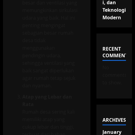
i, dan
besar dan ventilasi yang
Teknologi
memungkinkan sirkulasi
Modern
udara yang baik. Hal ini
penting mengingat
sebagian besar rumah
desa tidak
menggunakan
RECENT
pendingin udara,
COMMENTS
sehingga ventilasi yang
No
baik sangat diperlukan
comments
agar rumah tetap sejuk
to show.
dan nyaman.
Atap yang Lebar dan
Rata
Rumah desa sering kali
memiliki atap yang
ARCHIVES
cukup lebar dan tinggi,
January
terbuat dari bahan