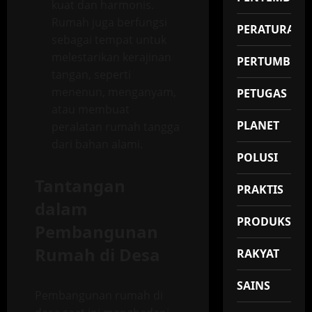
kuat dan harmonis.
Rumah juga berfungsi
PERATURAN
sebagai tempat untuk
melestarikan kerajinan
PERTUMBUH
tangan, seperti
menenun, menganyam,
PETUGAS
atau membuat
PLANET
peralatan rumah tangga
dari bahan alami.
POLUSI
Tantangan
PRAKTIS
dalam
PRODUKSI
Pembangunan
Rumah di Desa
RAKYAT
SAINS
Pembangunan rumah di