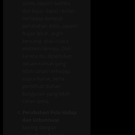
alami, seperti bambu
dan kayu, dapat rentan
terhadap dampak
perubahan iklim, seperti
hujan lebat, angin
kencang, atau cuaca
ekstrem lainnya. Oleh
karena itu, diperlukan
desain rumah yang
lebih tahan terhadap
cuaca buruk, serta
pemilihan bahan
bangunan yang lebih
tahan lama.
Perubahan Pola Hidup
dan Urbanisasi
Seiring dengan