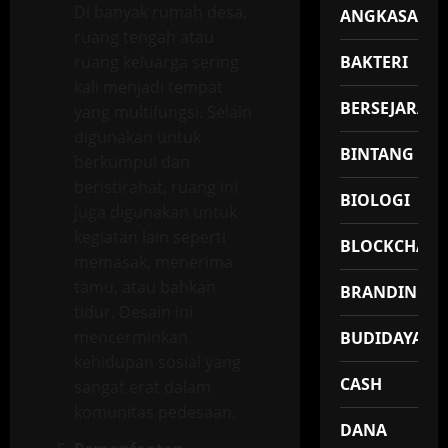
Di banyak rumah desa,
ANGKASA
ruang tengah atau
ruang keluarga sering
BAKTERI
kali menjadi tempat
BERSEJARAH
yang multifungsi. Selain
digunakan untuk
BINTANG
berkumpul dan
beristirahat, ruang ini
BIOLOGI
juga digunakan untuk
kegiatan lain seperti
BLOCKCHAIN
memasak, menerima
tamu, atau bahkan
BRANDING
tidur. Desain ini
mencerminkan
BUDIDAYA
kehidupan sosial yang
CASH
sangat erat dalam
komunitas pedesaan.
DANA