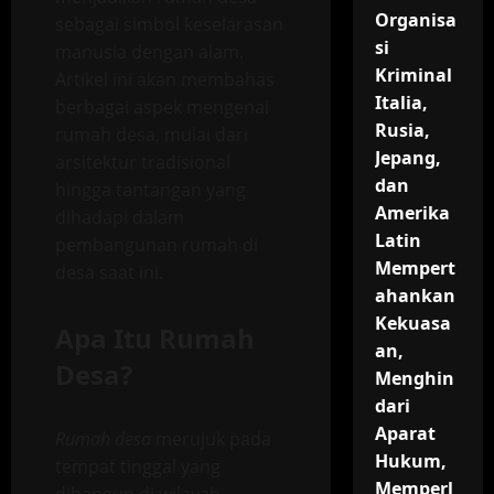
Organisa
sebagai simbol keselarasan
si
manusia dengan alam.
Kriminal
Artikel ini akan membahas
Italia,
berbagai aspek mengenai
Rusia,
rumah desa, mulai dari
Jepang,
arsitektur tradisional
dan
hingga tantangan yang
Amerika
dihadapi dalam
Latin
pembangunan rumah di
Mempert
desa saat ini.
ahankan
Kekuasa
Apa Itu Rumah
an,
Desa?
Menghin
dari
Aparat
Rumah desa
merujuk pada
Hukum,
tempat tinggal yang
Memperl