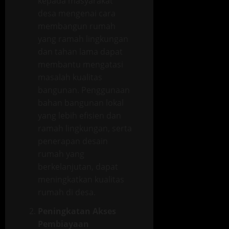
kepada masyarakat
desa mengenai cara
membangun rumah
yang ramah lingkungan
dan tahan lama dapat
membantu mengatasi
masalah kualitas
bangunan. Penggunaan
bahan bangunan lokal
yang lebih efisien dan
ramah lingkungan, serta
penerapan desain
rumah yang
berkelanjutan, dapat
meningkatkan kualitas
rumah di desa.
Peningkatan Akses
Pembiayaan