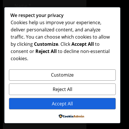
Name
*
We respect your privacy
Cookies help us improve your experience,
Email
*
deliver personalized content, and analyze
traffic. You can choose which cookies to allow
by clicking
Customize
. Click
Accept All
to
Website
consent or
Reject All
to decline non-essential
cookies.
Customize
Save my name, email,
and website in this
Reject All
browser for the next
time I comment.
Accept All
Powered by