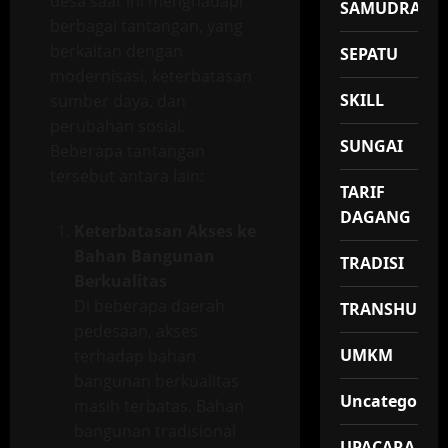
desa saat ini menghadapi
SAMUDRA
berbagai tantangan, yang
berkaitan dengan
SEPATU
modernisasi, keterbatasan
SKILL
sumber daya, dan
perubahan sosial.
SUNGAI
Beberapa tantangan
tersebut antara lain:
TARIF
DAGANG
Keterbatasan Akses ke
Bahan Bangunan
TRADISI
Berkualitas
Di beberapa daerah
TRANSHUMA
pedesaan, akses
UMKM
terhadap bahan
bangunan berkualitas
Uncategorize
masih terbatas. Bahan
bangunan tradisional
UPACARA