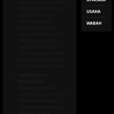
seperti bambu dan kayu
mungkin lebih mudah
USAHA
didapatkan, tetapi
bahan bangunan
WABAH
modern yang lebih
tahan lama dan efisien
seperti semen, besi,
atau baja sering kali
sulit diakses dan terlalu
mahal untuk sebagian
besar masyarakat desa.
Keterbatasan
Pembiayaan
Pembiayaan untuk
pembangunan rumah di
desa masih menjadi
masalah besar. Banyak
keluarga di desa