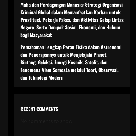
Mafia dan Perdagangan Manusia: Strategi Organisasi
Kriminal Global dalam Memanfaatkan Korban untuk
Prostitusi, Pekerja Paksa, dan Aktivitas Gelap Lintas
Negara, Serta Dampak Sosial, Ekonomi, dan Hukum
bagi Masyarakat
Pemahaman Lengkap Peran Fisika dalam Astronomi
dan Penerapannya untuk Menjelajahi Planet,
Bintang, Galaksi, Energi Kosmik, Satelit, dan
Fenomena Alam Semesta melalui Teori, Observasi,
dan Teknologi Modern
RECENT COMMENTS
No comments to show.