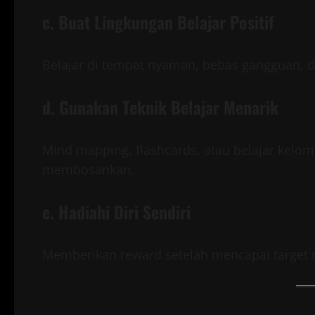
c. Buat Lingkungan Belajar Positif
Belajar di tempat nyaman, bebas gangguan, d
d. Gunakan Teknik Belajar Menarik
Mind mapping, flashcards, atau belajar kelo
membosankan.
e. Hadiahi Diri Sendiri
Memberikan reward setelah mencapai target 