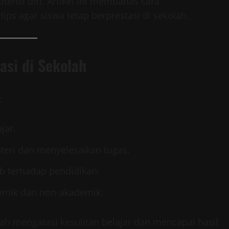
nsi diri. Artikel ini membahas cara
ips agar siswa tetap berprestasi di sekolah.
asi di Sekolah
:
jar.
ri dan menyelesaikan tugas.
b terhadap pendidikan.
demik dan non-akademik.
ah mengatasi kesulitan belajar dan mencapai hasil