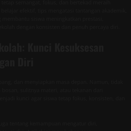
 tetap semangat, fokus, dan bertekad meraih
i belajar efektif, tips mengatasi tantangan akademik,
yang membantu siswa meningkatkan prestasi,
kolah dengan konsisten dan penuh percaya diri.
ekolah: Kunci Kesuksesan
an Diri
mbang, dan menyiapkan masa depan. Namun, tidak
bosan, sulitnya materi, atau tekanan dari
njadi kunci agar siswa tetap fokus, konsisten, dan
i juga tentang kemampuan mengatur diri,