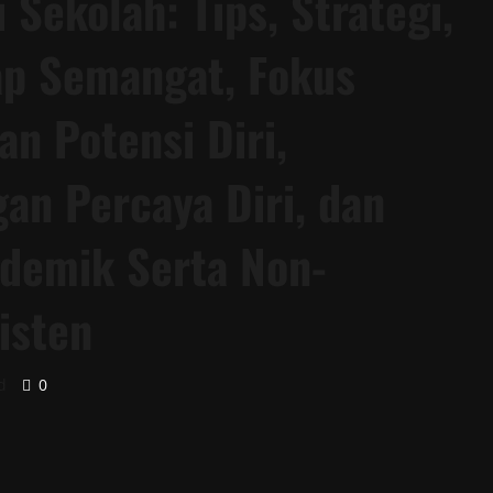
 Sekolah: Tips, Strategi,
tap Semangat, Fokus
n Potensi Diri,
an Percaya Diri, dan
ademik Serta Non-
isten
d
0