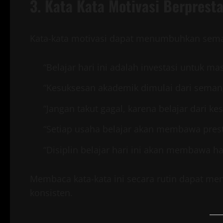
3. Kata Kata Motivasi Berpresta
Kata-kata motivasi dapat menumbuhkan sema
“Belajar hari ini adalah investasi untuk m
“Kesuksesan akademik dimulai dari semang
“Jangan takut gagal, karena belajar dari 
“Setiap usaha belajar akan membawa pre
“Disiplin belajar hari ini akan membawa ha
Membaca kata-kata ini secara rutin dapat 
konsisten.