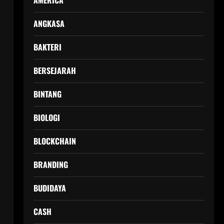
AMERICA
ANGKASA
BAKTERI
BERSEJARAH
BINTANG
BIOLOGI
BLOCKCHAIN
BRANDING
BUDIDAYA
CASH