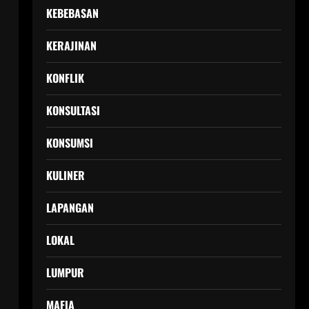
KEBEBASAN
KERAJINAN
KONFLIK
KONSULTASI
KONSUMSI
KULINER
LAPANGAN
LOKAL
LUMPUR
MAFIA