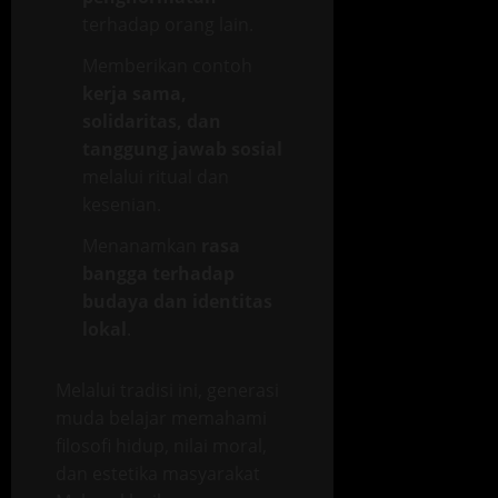
terhadap orang lain.
Memberikan contoh
kerja sama,
solidaritas, dan
tanggung jawab sosial
melalui ritual dan
kesenian.
Menanamkan
rasa
bangga terhadap
budaya dan identitas
lokal
.
Melalui tradisi ini, generasi
muda belajar memahami
filosofi hidup, nilai moral,
dan estetika masyarakat