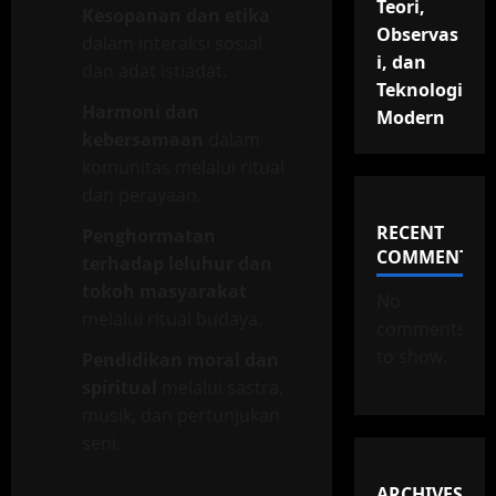
Teori,
Kesopanan dan etika
Observas
dalam interaksi sosial
i, dan
dan adat istiadat.
Teknologi
Harmoni dan
Modern
kebersamaan
dalam
komunitas melalui ritual
dan perayaan.
RECENT
Penghormatan
COMMENTS
terhadap leluhur dan
tokoh masyarakat
No
melalui ritual budaya.
comments
to show.
Pendidikan moral dan
spiritual
melalui sastra,
musik, dan pertunjukan
seni.
ARCHIVES