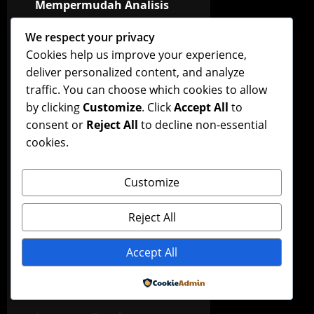
n
Mempermudah Analisis
Keuangan untuk
a
We respect your privacy
Pengambilan Keputusan
Cookies help us improve your experience,
v
Strategis dan
deliver personalized content, and analyze
Perencanaan Bisnis
i
traffic. You can choose which cookies to allow
Next:
by clicking
Customize
. Click
Accept All
to
Tradisi Ritual Adat Toraja:
g
consent or
Reject All
to decline non-essential
Sejarah, Makna, dan Nilai
cookies.
Budaya yang Menjadi
a
Wadah Pelestarian
t
Kearifan Lokal, Identitas
Customize
Komunitas, serta Ritual
i
Sosial dan Spiritualitas
Reject All
yang Masih Dilestarikan
o
Hingga Era Modern
Accept All
n
Powered by