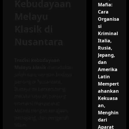
Kebudayaan
Mafia:
Cara
Melayu
Organisa
Klasik di
si
Kriminal
Nusantara
Italia,
Rusia,
Jepang,
Tradisi kebudayaan
dan
Melayu klasik
merupakan
Amerika
salah satu warisan budaya
Latin
penting di Nusantara.
Mempert
Budaya ini berkembang
ahankan
melalui sejarah panjang
Kekuasa
interaksi masyarakat
an,
Melayu dengan kerajaan,
Menghin
pedagang, dan pengaruh
dari
Islam.
Aparat