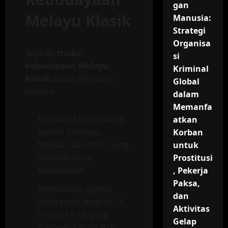
gan
Melayu Klasik
Manusia:
Strategi
Organisa
Sejarah
tradisi
si
kebudayaan Melayu
Kriminal
klasik
dapat ditelusuri
Global
melalui:
dalam
Memanfa
Kerajaan Melayu klasik
atkan
seperti Sriwijaya,
Korban
Melaka, dan Johor, yang
untuk
menjadi pusat
Prostitusi
kebudayaan.
, Pekerja
Paksa,
Penyebaran agama
dan
Islam pada abad ke-13
Aktivitas
hingga ke-16, yang
Gelap
mempengaruhi adat,