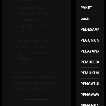
PAKET
Upacara adat
:
penyambutan tamu,
pasir
gotong royong
komunitas, dan ritual
PEDESAAN
panen.
PEGUNUNGA
Karya seni visual
:
songket, tenun, dan
PELAYANAN
ukiran rumah adat
Melayu.
PEMBELIAN
Setiap contoh
PEMUKIMAN
mencerminkan estetika,
nilai moral, dan identitas
PENGATUR
komunitas Melayu.
PENGAWAS
PENGHIJAUA