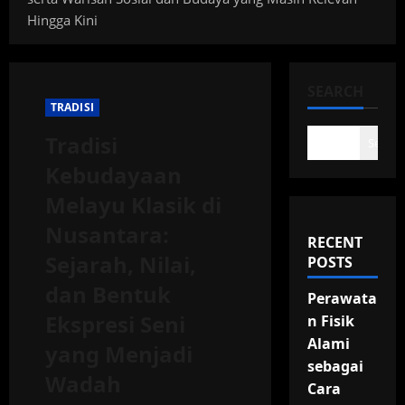
Hingga Kini
SEARCH
TRADISI
Tradisi
Search
Kebudayaan
Melayu Klasik di
Nusantara:
RECENT
Sejarah, Nilai,
POSTS
dan Bentuk
Perawata
Ekspresi Seni
n Fisik
Alami
yang Menjadi
sebagai
Wadah
Cara