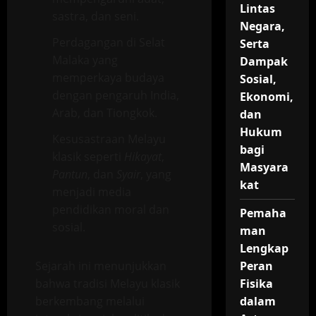
Lintas
sastra, dan seni.
Negara,
Perdagangan di Selat
Serta
Malaka yang
Dampak
memperkaya budaya
Sosial,
dengan pengaruh India,
Ekonomi,
Arab, dan Tiongkok.
dan
Hukum
Kesusastraan Melayu
bagi
klasik seperti
Hikayat
,
Masyara
Pantun
, dan
Syair
, yang
kat
menjadi media
pendidikan moral dan
Pemaha
sosial.
man
Lengkap
Sejarah ini menunjukkan
Peran
bahwa tradisi Melayu klasik
Fisika
berkembang melalui
dalam