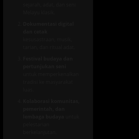
sejarah, adat, dan seni
Melayu klasik.
Dokumentasi digital
dan cetak
kesusastraan, musik,
tarian, dan ritual adat.
Festival budaya dan
pertunjukan seni
untuk memperkenalkan
tradisi ke masyarakat
luas.
Kolaborasi komunitas,
pemerintah, dan
lembaga budaya
untuk
pelestarian
berkelanjutan.