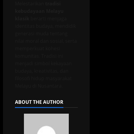
Melestarikan
tradisi
kebudayaan Melayu
klasik
berarti menjaga
identitas budaya, mendidik
generasi muda tentang
nilai moral dan sosial, serta
memperkuat kohesi
komunitas. Tradisi ini
menjadi simbol kekayaan
budaya, kreativitas, dan
filosofi hidup masyarakat
Melayu di Nusantara.
ABOUT THE AUTHOR