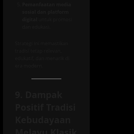
Pemanfaatan media
sosial dan platform
digital
untuk promosi
dan edukasi.
Strategi ini memastikan
tradisi tetap relevan,
edukatif, dan menarik di
era modern.
9. Dampak
Positif Tradisi
Kebudayaan
Melayu Klasik