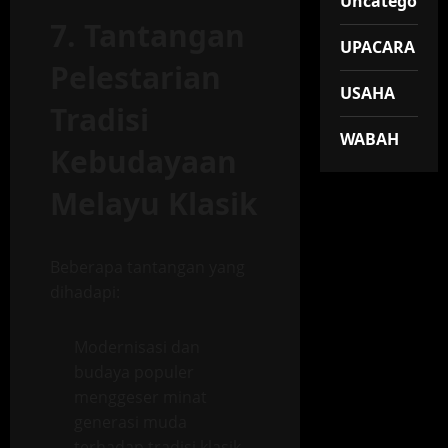
Uncategorize
7. Tantangan
UPACARA
Pelestarian
USAHA
Tradisi
WABAH
Kebudayaan
Melayu Klasik
Beberapa tantangan yang
dihadapi:
Modernisasi dan
budaya populer
menggeser minat
generasi muda
terhadap tradisi klasik.