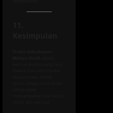
Melayu klasik.
11.
Kesimpulan
Tradisi kebudayaan
Melayu klasik
adalah
warisan budaya yang kaya
makna. Dari adat istiadat,
kesusastraan, musik,
tarian, hingga ritual sosial,
setiap aspek
menyampaikan nilai moral,
sosial, dan spiritual.