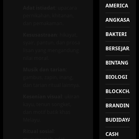
AMERICA
Adat istiadat
: upacara
pernikahan, khitanan,
ANGKASA
dan pemakaman.
BAKTERI
Kesusastraan
: hikayat,
syair, pantun, dan prosa
BERSEJARAH
lisan yang mengandung
nilai moral.
BINTANG
Musik dan tarian
:
BIOLOGI
gambus, zapin, inang,
dan tarian ritual lainnya.
BLOCKCHAIN
Kesenian visual
: ukiran
kayu, tenun songket,
BRANDING
dan motif batik khas
Melayu.
BUDIDAYA
Ritual sosial
:
CASH