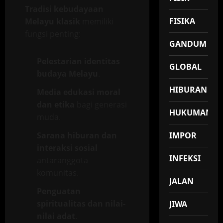
Tradisi kebudayaan
FISIKA
Melayu klasik
memiliki
fungsi penting:
GANDUM
Pelestarian identitas
GLOBAL
budaya Melayu
.
HIBURAN
Media edukasi moral
dan etika
bagi generasi
HUKUMAN
muda.
Sarana hiburan dan
IMPOR
interaksi sosial
INFEKSI
antaranggota
komunitas.
JALAN
Penguatan
spiritualitas dan nilai-
JIWA
nilai adat
.