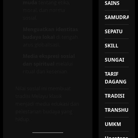
muda
tentang etika,
SAINS
moral, dan norma
SAMUDRA
sosial.
Menguatkan identitas
SEPATU
budaya lokal
di tengah
arus globalisasi.
SKILL
Media ekspresi sosial
SUNGAI
dan spiritual
melalui
ritual dan kesenian.
TARIF
DAGANG
Nilai sosial ini membuat
TRADISI
tradisi Melayu klasik
menjadi media edukasi dan
TRANSHUMA
pelestarian budaya yang
hidup.
UMKM