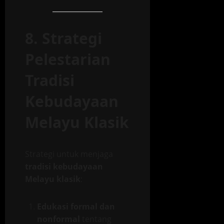
8. Strategi
Pelestarian
Tradisi
Kebudayaan
Melayu Klasik
Strategi untuk menjaga
tradisi kebudayaan
Melayu klasik
:
Edukasi formal dan
nonformal
tentang