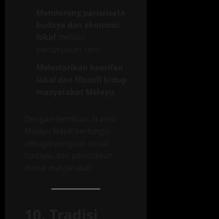
Mendorong pariwisata
budaya dan ekonomi
lokal
melalui
pertunjukan seni.
Melestarikan kearifan
lokal dan filosofi hidup
masyarakat Melayu
.
Dengan demikian, tradisi
Melayu klasik berfungsi
sebagai penguat sosial,
budaya, dan pendidikan
moral masyarakat.
10. Tradisi