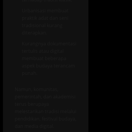
Urbanisasi membuat
praktik adat dan seni
tradisional kurang
diterapkan.
Kurangnya dokumentasi
tertulis atau digital
membuat beberapa
aspek budaya terancam
punah.
Namun, komunitas,
pemerintah, dan akademisi
terus berupaya
melestarikan tradisi melalui
pendidikan, festival budaya,
dan media digital.