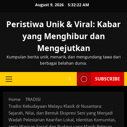
Skip
August 9, 2026
5:32:23 AM
to
content
Peristiwa Unik & Viral: Kabar
yang Menghibur dan
Mengejutkan
Kumpulan berita unik, menarik, dan mengundang tawa dari
berbagai belahan dunia.
SUBSCRIBE
Primary
Menu
Home
TRADISI
Tradisi Kebudayaan Melayu Klasik di Nusantara:
Sejarah, Nilai, dan Bentuk Ekspresi Seni yang Menjadi
Wadah Pelestarian Kearifan Lokal, Identitas Komunitas,
serta Warisan Sosial dan Budaya yang Masih Relevan