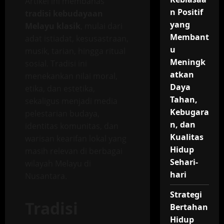
Artikel ini membahas
n Positif
tradisi kebudayaan
yang
Melayu klasik
, mulai dari
Membant
adat istiadat, kesusastraan,
u
musik, tarian, hingga ritual
Meningk
sosial. Tradisi ini
atkan
menekankan nilai moral,
Daya
etika, dan estetika,
Tahan,
sekaligus menjadi media
Kebugara
pelestarian budaya,
n, dan
identitas komunitas, dan
Kualitas
warisan kearifan lokal yang
Hidup
masih relevan di berbagai
Sehari-
wilayah Melayu di
hari
Nusantara.
Strategi
Tradisi
Bertahan
Hidup