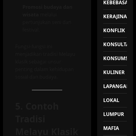
KEBEBASAN
Promosi budaya dan
wisata
melalui
KERAJINAN
pertunjukan seni dan
festival.
KONFLIK
KONSULTASI
Fungsi-fungsi ini
menjadikan tradisi Melayu
KONSUMSI
klasik sebagai unsur
penting dalam kehidupan
KULINER
sosial dan budaya.
LAPANGAN
LOKAL
5. Contoh
LUMPUR
Tradisi
MAFIA
Melayu Klasik