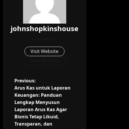
johnshopkinshouse
Administrator
Visit Website
View All Posts
P
Previous:
Arus Kas untuk Laporan
o
Keuangan: Panduan
Lengkap Menyusun
s
Laporan Arus Kas Agar
t
Bisnis Tetap Likuid,
Transparan, dan