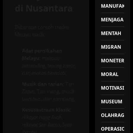
di Nusantara
MANUFAKTU
MENJAGA
Beberapa contoh tradisi
MENTAH
Melayu klasik:
MIGRAN
Adat pernikahan
Melayu
: meliputi
MONETER
bersanding
,
tepung tawar
,
dan
makan beradab
.
MORAL
Musik dan tarian
: Tari
MOTIVASI
Zapin, Tari Inang, musik
Gambus, dan kompang.
MUSEUM
Kesusastraan klasik
:
OLAHRAGA
Hikayat Hang Tuah
,
Hikayat Seri Rama
,
Syair
OPERASIONA
Perahu
.