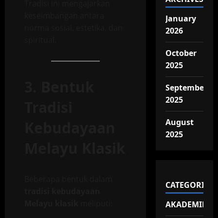
Tradisi ini mengajarkan
keseimbangan antara
January
norma sosial, estetika, dan
2026
spiritual.
October
2025
3. Bentuk
September
2025
Tradisi
August
Kebudayaan
2025
Melayu Klasik
Beberapa bentuk dalam
CATEGORIES
tradisi kebudayaan
Melayu klasik
meliputi:
AKADEMIK