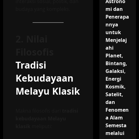
interaksi sosial, politik, dan
Astrono
budaya yang kompleks.
mi dan
Penerapa
nnya
untuk
2. Nilai
Menjelaj
ahi
Filosofis
Planet,
Tradisi
Bintang,
Galaksi,
Kebudayaan
Energi
Kosmik,
Melayu Klasik
Satelit,
dan
Fenomen
Makna filosofis dari
tradisi
a Alam
kebudayaan Melayu
Semesta
klasik
meliputi:
melalui