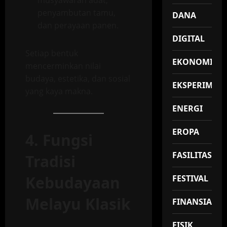
musyawarah adat,
penyambutan tamu,
DANA
dan perayaan panen.
DIGITAL
Setiap bentuk
EKONOMI
mencerminkan nilai
budaya, estetika, dan sosial
EKSPERIMEN
yang kaya makna.
ENERGI
EROPA
4. Fungsi
FASILITAS
Tradisi
Kebudayaan
FESTIVAL
Melayu Klasik
FINANSIAL
FISIK