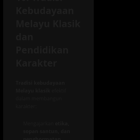
Kebudayaan
Melayu Klasik
dan
Pendidikan
Karakter
Tradisi kebudayaan
Melayu klasik
efektif
dalam membangun
karakter:
Mengajarkan
etika,
sopan santun, dan
penghormatan