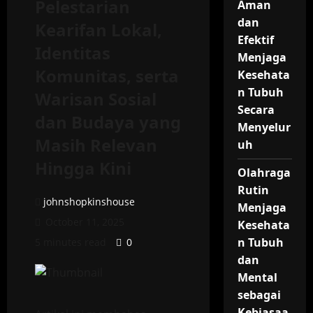
Pelestarian
Aman
dan
Kearifan Lokal,
Efektif
Identitas
Menjaga
Komunitas, serta
Kesehata
n Tubuh
Warisan Sosial
Secara
dan Budaya yang
Menyelur
Masih Relevan
uh
Hingga Kini
Olahraga
Rutin
johnshopkinshouse
Menjaga
October 11, 2025
Kesehata
n Tubuh
5 minutes read
0
dan
Mental
sebagai
Kebiasaa