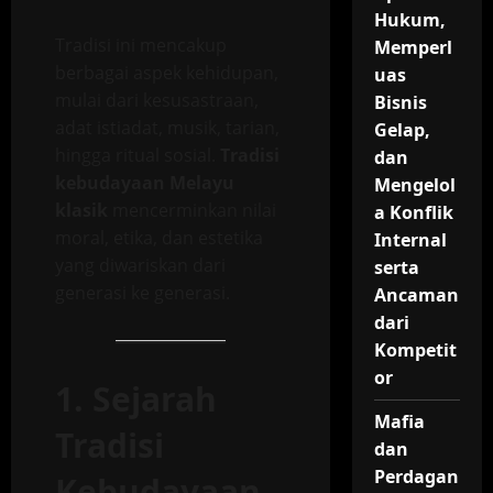
Hukum,
Tradisi ini mencakup
Memperl
berbagai aspek kehidupan,
uas
mulai dari kesusastraan,
Bisnis
adat istiadat, musik, tarian,
Gelap,
hingga ritual sosial.
Tradisi
dan
kebudayaan Melayu
Mengelol
klasik
mencerminkan nilai
a Konflik
moral, etika, dan estetika
Internal
yang diwariskan dari
serta
generasi ke generasi.
Ancaman
dari
Kompetit
or
1. Sejarah
Mafia
Tradisi
dan
Perdagan
Kebudayaan