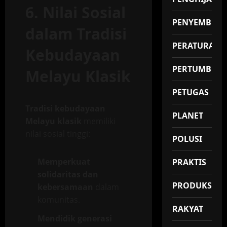
6. Nilai Sosial
PENYEMBUH
dalam Tradisi
PERATURAN
Kebudayaan
PERTUMBUH
Melayu Klasik
PETUGAS
Tradisi kebudayaan
PLANET
Melayu klasik
memiliki
nilai sosial tinggi:
POLUSI
Memperkuat
PRAKTIS
solidaritas dan
PRODUKSI
kebersamaan
dalam
komunitas.
RAKYAT
Mendidik generasi